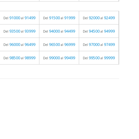
91000
91499
91500
91999
92000
92499
Del
al
Del
al
Del
al
93500
93999
94000
94499
94500
94999
Del
al
Del
al
Del
al
96000
96499
96500
96999
97000
97499
Del
al
Del
al
Del
al
98500
98999
99000
99499
99500
99999
Del
al
Del
al
Del
al