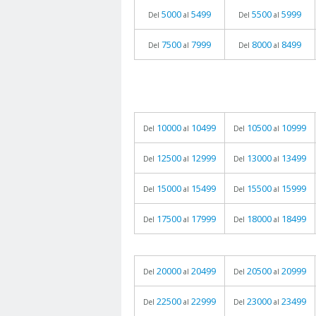
5000
5499
5500
5999
Del
al
Del
al
7500
7999
8000
8499
Del
al
Del
al
10000
10499
10500
10999
Del
al
Del
al
12500
12999
13000
13499
Del
al
Del
al
15000
15499
15500
15999
Del
al
Del
al
17500
17999
18000
18499
Del
al
Del
al
20000
20499
20500
20999
Del
al
Del
al
22500
22999
23000
23499
Del
al
Del
al