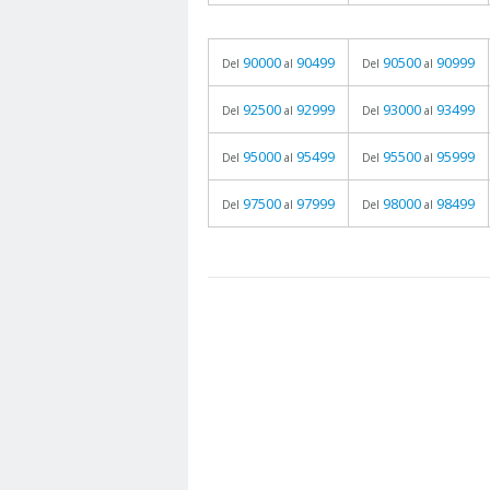
90000
90499
90500
90999
Del
al
Del
al
92500
92999
93000
93499
Del
al
Del
al
95000
95499
95500
95999
Del
al
Del
al
97500
97999
98000
98499
Del
al
Del
al