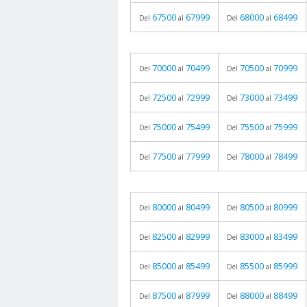
67500
67999
68000
68499
Del
al
Del
al
70000
70499
70500
70999
Del
al
Del
al
72500
72999
73000
73499
Del
al
Del
al
75000
75499
75500
75999
Del
al
Del
al
77500
77999
78000
78499
Del
al
Del
al
80000
80499
80500
80999
Del
al
Del
al
82500
82999
83000
83499
Del
al
Del
al
85000
85499
85500
85999
Del
al
Del
al
87500
87999
88000
88499
Del
al
Del
al