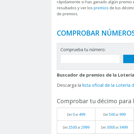
rápidamente si has ganado algún premio 
resultados y ver los
premios
de tus décimo
de premios.
COMPROBAR NÚMERO
Comprueba tu número:
Buscador de premios de la Lotería
Descarga la
lista oficial de la Lotería
Comprobar tu décimo para l
0
499
500
999
Del
al
Del
al
2500
2999
3000
3499
Del
al
Del
al