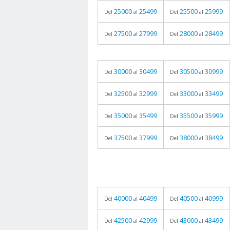
25000
25499
25500
25999
Del
al
Del
al
27500
27999
28000
28499
Del
al
Del
al
30000
30499
30500
30999
Del
al
Del
al
32500
32999
33000
33499
Del
al
Del
al
35000
35499
35500
35999
Del
al
Del
al
37500
37999
38000
38499
Del
al
Del
al
40000
40499
40500
40999
Del
al
Del
al
42500
42999
43000
43499
Del
al
Del
al