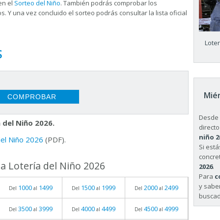
en el
Sorteo del Niño
. También podrás comprobar los
s. Y una vez concluido el sorteo podrás consultar la
lista oficial
Lote
S
Miér
Desde 
 del Niño 2026.
directo
niño 2
 del Niño 2026
(PDF).
Si est
concret
a Lotería del Niño 2026
2026
.
Para
c
y sabe
1000
1499
1500
1999
2000
2499
Del
al
Del
al
Del
al
buscad
3500
3999
4000
4499
4500
4999
Del
al
Del
al
Del
al