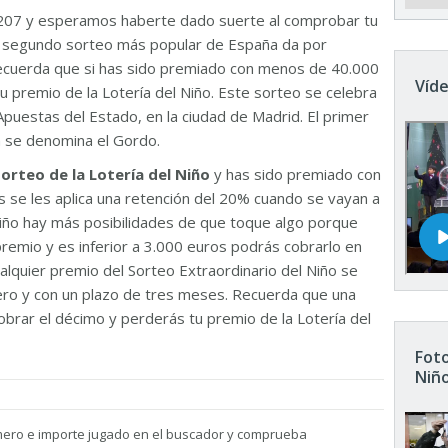
207 y esperamos haberte dado suerte al comprobar tu
El segundo sorteo más popular de España da por
Recuerda que si has sido premiado con menos de 40.000
Víde
u premio de la Lotería del Niño. Este sorteo se celebra
Apuestas del Estado, en la ciudad de Madrid. El primer
n se denomina el Gordo.
sorteo de la Lotería del Niño
y has sido premiado con
 se les aplica una retención del 20% cuando se vayan a
 Niño hay más posibilidades de que toque algo porque
remio y es inferior a 3.000 euros podrás cobrarlo en
ualquier premio del Sorteo Extraordinario del Niño se
nero y con un plazo de tres meses. Recuerda que una
brar el décimo y perderás tu premio de la Lotería del
Foto
Niñ
mero e importe jugado en el buscador y comprueba