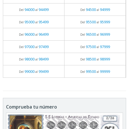
94000
94499
94500
94999
Del
al
Del
al
95000
95499
95500
95999
Del
al
Del
al
96000
96499
96500
96999
Del
al
Del
al
97000
97499
97500
97999
Del
al
Del
al
98000
98499
98500
98999
Del
al
Del
al
99000
99499
99500
99999
Del
al
Del
al
Comprueba tu número