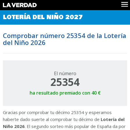
Comprobar Loteria del Niño
LOTERÍA DEL NIÑO 2027
Premios
Localizar números
Comprobar número 25354 de la Lotería
Noticias
del Niño 2026
Datos
Historia
Lotería de Navidad
El número
25354
ha resultado premiado con 40 €
Gracias por comprobar tu décimo 25354 y esperamos
haberte dado suerte al comprobar tu décimo de
Lotería del
Niño 2026
. El segundo sorteo más popular de España da por