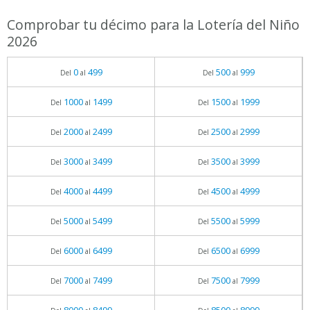
Comprobar tu décimo para la Lotería del Niño
2026
0
499
500
999
Del
al
Del
al
1000
1499
1500
1999
Del
al
Del
al
2000
2499
2500
2999
Del
al
Del
al
3000
3499
3500
3999
Del
al
Del
al
4000
4499
4500
4999
Del
al
Del
al
5000
5499
5500
5999
Del
al
Del
al
6000
6499
6500
6999
Del
al
Del
al
7000
7499
7500
7999
Del
al
Del
al