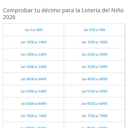
Comprobar tu décimo para la Lotería del Niño
2026
0
499
500
999
Del
al
Del
al
1000
1499
1500
1999
Del
al
Del
al
2000
2499
2500
2999
Del
al
Del
al
3000
3499
3500
3999
Del
al
Del
al
4000
4499
4500
4999
Del
al
Del
al
5000
5499
5500
5999
Del
al
Del
al
6000
6499
6500
6999
Del
al
Del
al
7000
7499
7500
7999
Del
al
Del
al