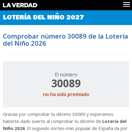
Comprobar Loteria del Niño
LOTERÍA DEL NIÑO 2027
Premios
Localizar números
Comprobar número 30089 de la Lotería
Noticias
del Niño 2026
Datos
Historia
Lotería de Navidad
El número
30089
no ha sido premiado
Gracias por comprobar tu décimo 30089 y esperamos
haberte dado suerte al comprobar tu décimo de
Lotería del
Niño 2026
. El segundo sorteo más popular de España da por