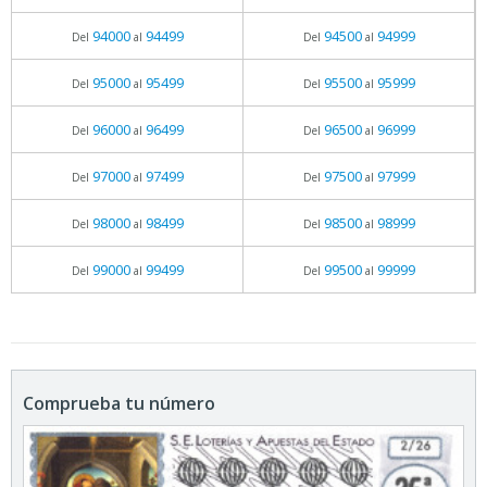
94000
94499
94500
94999
Del
al
Del
al
95000
95499
95500
95999
Del
al
Del
al
96000
96499
96500
96999
Del
al
Del
al
97000
97499
97500
97999
Del
al
Del
al
98000
98499
98500
98999
Del
al
Del
al
99000
99499
99500
99999
Del
al
Del
al
Comprueba tu número