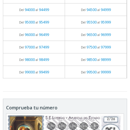
94000
94499
94500
94999
Del
al
Del
al
95000
95499
95500
95999
Del
al
Del
al
96000
96499
96500
96999
Del
al
Del
al
97000
97499
97500
97999
Del
al
Del
al
98000
98499
98500
98999
Del
al
Del
al
99000
99499
99500
99999
Del
al
Del
al
Comprueba tu número