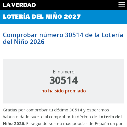
Comprobar Loteria del Niño
LOTERÍA DEL NIÑO 2027
Premios
Localizar números
Comprobar número 30514 de la Lotería
Noticias
del Niño 2026
Datos
Historia
Lotería de Navidad
El número
30514
no ha sido premiado
Gracias por comprobar tu décimo 30514 y esperamos
haberte dado suerte al comprobar tu décimo de
Lotería del
Niño 2026
. El segundo sorteo más popular de España da por