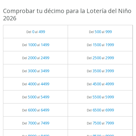
Comprobar tu décimo para la Lotería del Niño
2026
0
499
500
999
Del
al
Del
al
1000
1499
1500
1999
Del
al
Del
al
2000
2499
2500
2999
Del
al
Del
al
3000
3499
3500
3999
Del
al
Del
al
4000
4499
4500
4999
Del
al
Del
al
5000
5499
5500
5999
Del
al
Del
al
6000
6499
6500
6999
Del
al
Del
al
7000
7499
7500
7999
Del
al
Del
al