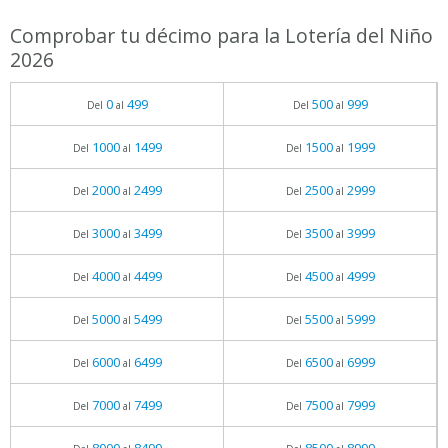
Comprobar tu décimo para la Lotería del Niño
2026
0
499
500
999
Del
al
Del
al
1000
1499
1500
1999
Del
al
Del
al
2000
2499
2500
2999
Del
al
Del
al
3000
3499
3500
3999
Del
al
Del
al
4000
4499
4500
4999
Del
al
Del
al
5000
5499
5500
5999
Del
al
Del
al
6000
6499
6500
6999
Del
al
Del
al
7000
7499
7500
7999
Del
al
Del
al