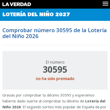
Comprobar Loteria del Niño
LOTERÍA DEL NIÑO 2027
Premios
Localizar números
Comprobar número 30595 de la Lotería
Noticias
del Niño 2026
Datos
Historia
Lotería de Navidad
El número
30595
no ha sido premiado
Gracias por comprobar tu décimo 30595 y esperamos
haberte dado suerte al comprobar tu décimo de
Lotería del
Niño 2026
. El segundo sorteo más popular de España da por