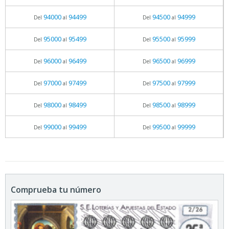
94000
94499
94500
94999
Del
al
Del
al
95000
95499
95500
95999
Del
al
Del
al
96000
96499
96500
96999
Del
al
Del
al
97000
97499
97500
97999
Del
al
Del
al
98000
98499
98500
98999
Del
al
Del
al
99000
99499
99500
99999
Del
al
Del
al
Comprueba tu número