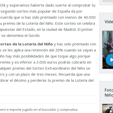
038 y esperamos haberte dado suerte al comprobar tu
El segundo sorteo más popular de España da por
Recuerda que si has sido premiado con menos de 40.000
Víde
u premio de la Lotería del Niño. Este sorteo se celebra
Apuestas del Estado, en la ciudad de Madrid. El primer
n se denomina el Gordo.
sorteo de la Lotería del Niño
y has sido premiado con
 se les aplica una retención del 20% cuando se vayan a
 Niño hay más posibilidades de que toque algo porque
remio y es inferior a 3.000 euros podrás cobrarlo en
ualquier premio del Sorteo Extraordinario del Niño se
nero y con un plazo de tres meses. Recuerda que una
brar el décimo y perderás tu premio de la Lotería del
Foto
Niñ
mero e importe jugado en el buscador y comprueba