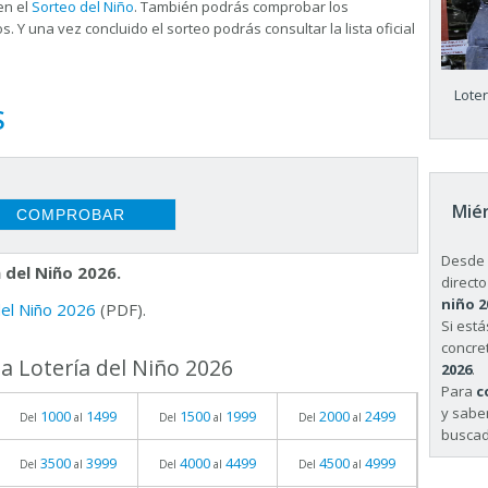
en el
Sorteo del Niño
. También podrás comprobar los
s. Y una vez concluido el sorteo podrás consultar la
lista oficial
Lote
S
Miér
Desde 
 del Niño 2026.
directo
niño 2
 del Niño 2026
(PDF).
Si est
concret
a Lotería del Niño 2026
2026
.
Para
c
y sabe
1000
1499
1500
1999
2000
2499
Del
al
Del
al
Del
al
buscad
3500
3999
4000
4499
4500
4999
Del
al
Del
al
Del
al