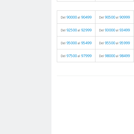
90000
90499
90500
90999
Del
al
Del
al
92500
92999
93000
93499
Del
al
Del
al
95000
95499
95500
95999
Del
al
Del
al
97500
97999
98000
98499
Del
al
Del
al