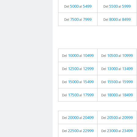
5000
5499
5500
5999
Del
al
Del
al
7500
7999
8000
8499
Del
al
Del
al
10000
10499
10500
10999
Del
al
Del
al
12500
12999
13000
13499
Del
al
Del
al
15000
15499
15500
15999
Del
al
Del
al
17500
17999
18000
18499
Del
al
Del
al
20000
20499
20500
20999
Del
al
Del
al
22500
22999
23000
23499
Del
al
Del
al