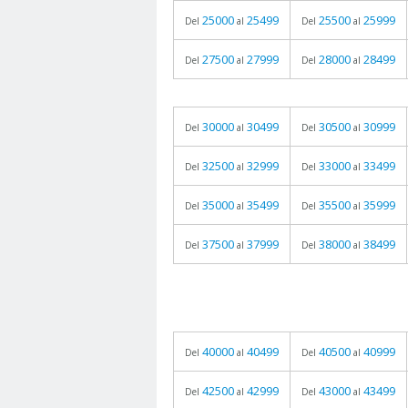
25000
25499
25500
25999
Del
al
Del
al
27500
27999
28000
28499
Del
al
Del
al
30000
30499
30500
30999
Del
al
Del
al
32500
32999
33000
33499
Del
al
Del
al
35000
35499
35500
35999
Del
al
Del
al
37500
37999
38000
38499
Del
al
Del
al
40000
40499
40500
40999
Del
al
Del
al
42500
42999
43000
43499
Del
al
Del
al