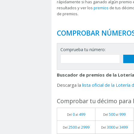
rápidamente si has ganado algún premio 
resultados y ver los
premios
de tus décimo
de premios.
COMPROBAR NÚMERO
Comprueba tu número:
Buscador de premios de la Lotería
Descarga la
lista oficial de la Lotería
Comprobar tu décimo para l
0
499
500
999
Del
al
Del
al
2500
2999
3000
3499
Del
al
Del
al