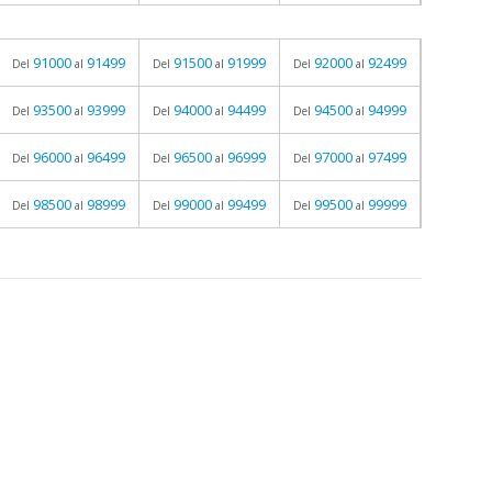
91000
91499
91500
91999
92000
92499
Del
al
Del
al
Del
al
93500
93999
94000
94499
94500
94999
Del
al
Del
al
Del
al
96000
96499
96500
96999
97000
97499
Del
al
Del
al
Del
al
98500
98999
99000
99499
99500
99999
Del
al
Del
al
Del
al