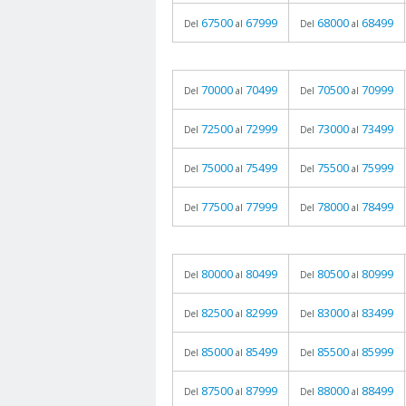
67500
67999
68000
68499
Del
al
Del
al
70000
70499
70500
70999
Del
al
Del
al
72500
72999
73000
73499
Del
al
Del
al
75000
75499
75500
75999
Del
al
Del
al
77500
77999
78000
78499
Del
al
Del
al
80000
80499
80500
80999
Del
al
Del
al
82500
82999
83000
83499
Del
al
Del
al
85000
85499
85500
85999
Del
al
Del
al
87500
87999
88000
88499
Del
al
Del
al