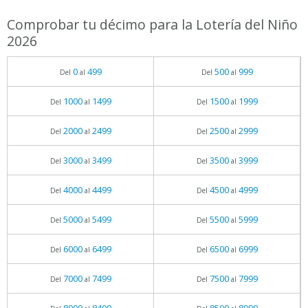
Comprobar tu décimo para la Lotería del Niño
2026
0
499
500
999
Del
al
Del
al
1000
1499
1500
1999
Del
al
Del
al
2000
2499
2500
2999
Del
al
Del
al
3000
3499
3500
3999
Del
al
Del
al
4000
4499
4500
4999
Del
al
Del
al
5000
5499
5500
5999
Del
al
Del
al
6000
6499
6500
6999
Del
al
Del
al
7000
7499
7500
7999
Del
al
Del
al