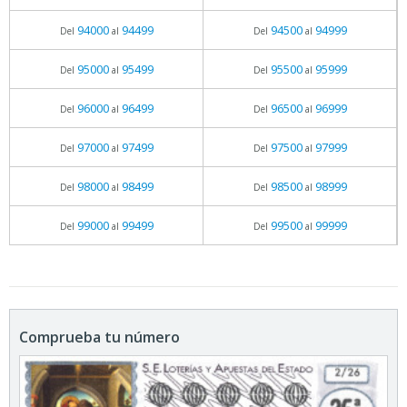
94000
94499
94500
94999
Del
al
Del
al
95000
95499
95500
95999
Del
al
Del
al
96000
96499
96500
96999
Del
al
Del
al
97000
97499
97500
97999
Del
al
Del
al
98000
98499
98500
98999
Del
al
Del
al
99000
99499
99500
99999
Del
al
Del
al
Comprueba tu número