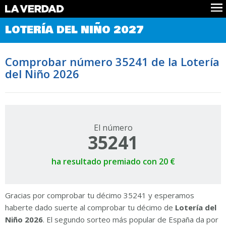
Comprobar Loteria del Niño
LOTERÍA DEL NIÑO 2027
Premios
Localizar números
Comprobar número 35241 de la Lotería
Noticias
del Niño 2026
Datos
Historia
Lotería de Navidad
El número
35241
ha resultado premiado con 20 €
Gracias por comprobar tu décimo 35241 y esperamos
haberte dado suerte al comprobar tu décimo de
Lotería del
Niño 2026
. El segundo sorteo más popular de España da por