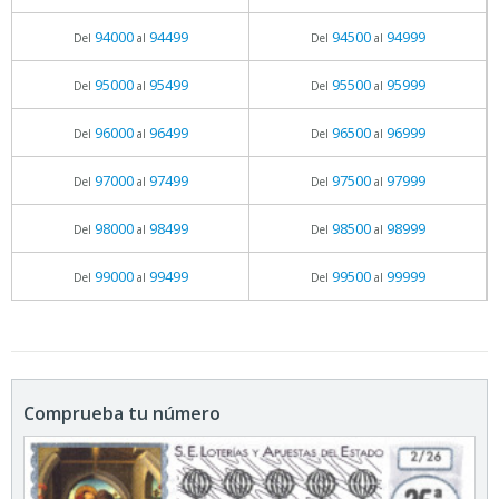
94000
94499
94500
94999
Del
al
Del
al
95000
95499
95500
95999
Del
al
Del
al
96000
96499
96500
96999
Del
al
Del
al
97000
97499
97500
97999
Del
al
Del
al
98000
98499
98500
98999
Del
al
Del
al
99000
99499
99500
99999
Del
al
Del
al
Comprueba tu número