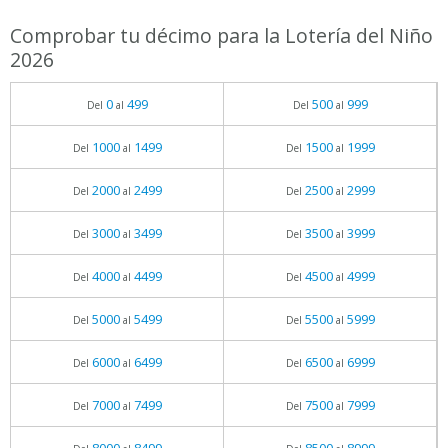
Comprobar tu décimo para la Lotería del Niño
2026
0
499
500
999
Del
al
Del
al
1000
1499
1500
1999
Del
al
Del
al
2000
2499
2500
2999
Del
al
Del
al
3000
3499
3500
3999
Del
al
Del
al
4000
4499
4500
4999
Del
al
Del
al
5000
5499
5500
5999
Del
al
Del
al
6000
6499
6500
6999
Del
al
Del
al
7000
7499
7500
7999
Del
al
Del
al