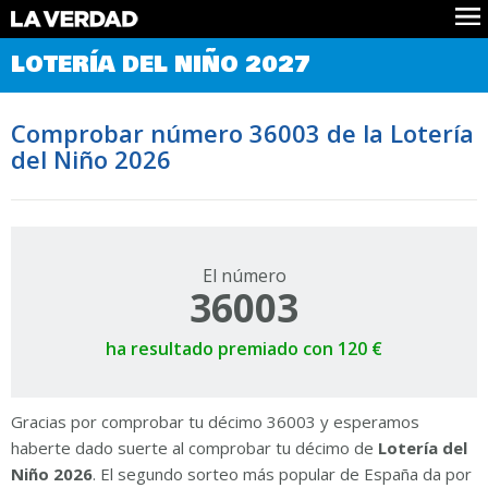
Comprobar Loteria del Niño
LOTERÍA DEL NIÑO 2027
Premios
Localizar números
Comprobar número 36003 de la Lotería
Noticias
del Niño 2026
Datos
Historia
Lotería de Navidad
El número
36003
ha resultado premiado con 120 €
Gracias por comprobar tu décimo 36003 y esperamos
haberte dado suerte al comprobar tu décimo de
Lotería del
Niño 2026
. El segundo sorteo más popular de España da por