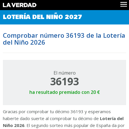
Comprobar Loteria del Niño
LOTERÍA DEL NIÑO 2027
Premios
Localizar números
Comprobar número 36193 de la Lotería
Noticias
del Niño 2026
Datos
Historia
Lotería de Navidad
El número
36193
ha resultado premiado con 20 €
Gracias por comprobar tu décimo 36193 y esperamos
haberte dado suerte al comprobar tu décimo de
Lotería del
Niño 2026
. El segundo sorteo más popular de España da por