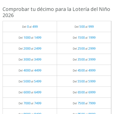
Comprobar tu décimo para la Lotería del Niño
2026
0
499
500
999
Del
al
Del
al
1000
1499
1500
1999
Del
al
Del
al
2000
2499
2500
2999
Del
al
Del
al
3000
3499
3500
3999
Del
al
Del
al
4000
4499
4500
4999
Del
al
Del
al
5000
5499
5500
5999
Del
al
Del
al
6000
6499
6500
6999
Del
al
Del
al
7000
7499
7500
7999
Del
al
Del
al