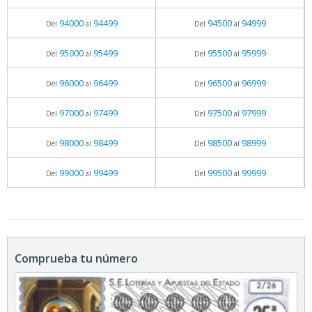
94000
94499
94500
94999
Del
al
Del
al
95000
95499
95500
95999
Del
al
Del
al
96000
96499
96500
96999
Del
al
Del
al
97000
97499
97500
97999
Del
al
Del
al
98000
98499
98500
98999
Del
al
Del
al
99000
99499
99500
99999
Del
al
Del
al
Comprueba tu número