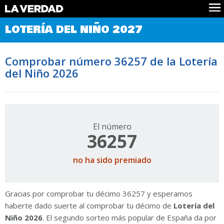
Comprobar Loteria del Niño
LOTERÍA DEL NIÑO 2027
Premios
Localizar números
Comprobar número 36257 de la Lotería
Noticias
del Niño 2026
Datos
Historia
Lotería de Navidad
El número
36257
no ha sido premiado
Gracias por comprobar tu décimo 36257 y esperamos
haberte dado suerte al comprobar tu décimo de
Lotería del
Niño 2026
. El segundo sorteo más popular de España da por