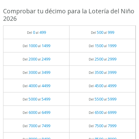
Comprobar tu décimo para la Lotería del Niño
2026
0
499
500
999
Del
al
Del
al
1000
1499
1500
1999
Del
al
Del
al
2000
2499
2500
2999
Del
al
Del
al
3000
3499
3500
3999
Del
al
Del
al
4000
4499
4500
4999
Del
al
Del
al
5000
5499
5500
5999
Del
al
Del
al
6000
6499
6500
6999
Del
al
Del
al
7000
7499
7500
7999
Del
al
Del
al