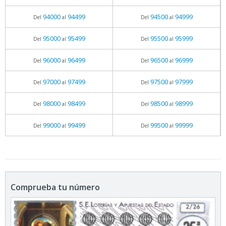
94000
94499
94500
94999
Del
al
Del
al
95000
95499
95500
95999
Del
al
Del
al
96000
96499
96500
96999
Del
al
Del
al
97000
97499
97500
97999
Del
al
Del
al
98000
98499
98500
98999
Del
al
Del
al
99000
99499
99500
99999
Del
al
Del
al
Comprueba tu número