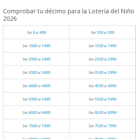
Comprobar tu décimo para la Lotería del Niño
2026
0
499
500
999
Del
al
Del
al
1000
1499
1500
1999
Del
al
Del
al
2000
2499
2500
2999
Del
al
Del
al
3000
3499
3500
3999
Del
al
Del
al
4000
4499
4500
4999
Del
al
Del
al
5000
5499
5500
5999
Del
al
Del
al
6000
6499
6500
6999
Del
al
Del
al
7000
7499
7500
7999
Del
al
Del
al