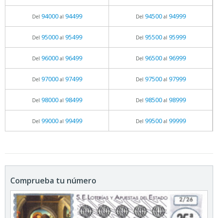
94000
94499
94500
94999
Del
al
Del
al
95000
95499
95500
95999
Del
al
Del
al
96000
96499
96500
96999
Del
al
Del
al
97000
97499
97500
97999
Del
al
Del
al
98000
98499
98500
98999
Del
al
Del
al
99000
99499
99500
99999
Del
al
Del
al
Comprueba tu número