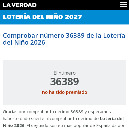
Comprobar Loteria del Niño
LOTERÍA DEL NIÑO 2027
Premios
Localizar números
Comprobar número 36389 de la Lotería
Noticias
del Niño 2026
Datos
Historia
Lotería de Navidad
El número
36389
no ha sido premiado
Gracias por comprobar tu décimo 36389 y esperamos
haberte dado suerte al comprobar tu décimo de
Lotería del
Niño 2026
. El segundo sorteo más popular de España da por