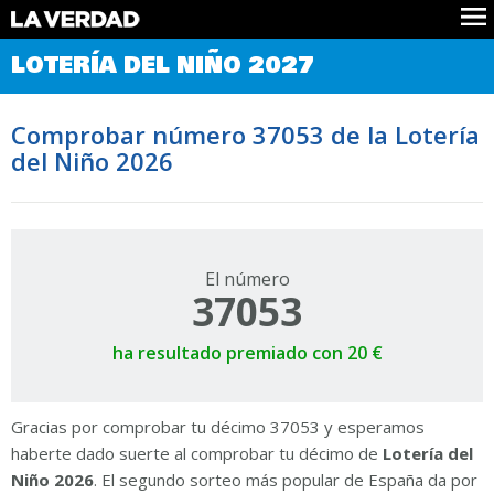
Comprobar Loteria del Niño
LOTERÍA DEL NIÑO 2027
Premios
Localizar números
Comprobar número 37053 de la Lotería
Noticias
del Niño 2026
Datos
Historia
Lotería de Navidad
El número
37053
ha resultado premiado con 20 €
Gracias por comprobar tu décimo 37053 y esperamos
haberte dado suerte al comprobar tu décimo de
Lotería del
Niño 2026
. El segundo sorteo más popular de España da por