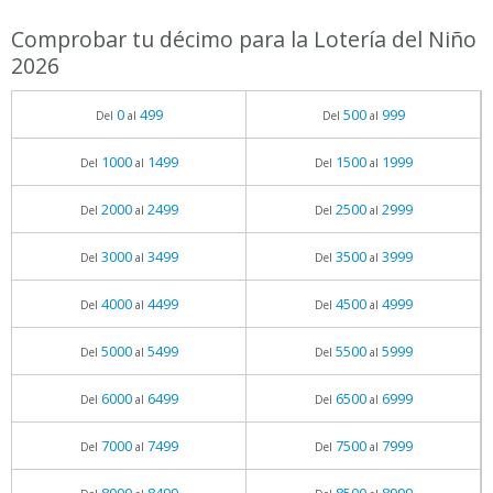
Comprobar tu décimo para la Lotería del Niño
2026
0
499
500
999
Del
al
Del
al
1000
1499
1500
1999
Del
al
Del
al
2000
2499
2500
2999
Del
al
Del
al
3000
3499
3500
3999
Del
al
Del
al
4000
4499
4500
4999
Del
al
Del
al
5000
5499
5500
5999
Del
al
Del
al
6000
6499
6500
6999
Del
al
Del
al
7000
7499
7500
7999
Del
al
Del
al