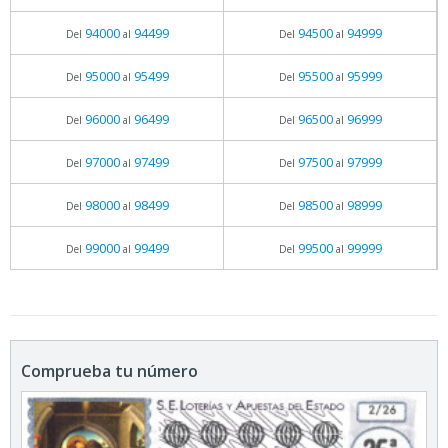
94000
94499
94500
94999
Del
al
Del
al
95000
95499
95500
95999
Del
al
Del
al
96000
96499
96500
96999
Del
al
Del
al
97000
97499
97500
97999
Del
al
Del
al
98000
98499
98500
98999
Del
al
Del
al
99000
99499
99500
99999
Del
al
Del
al
Comprueba tu número