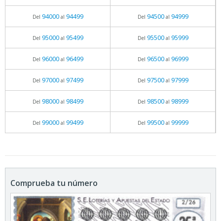
94000
94499
94500
94999
Del
al
Del
al
95000
95499
95500
95999
Del
al
Del
al
96000
96499
96500
96999
Del
al
Del
al
97000
97499
97500
97999
Del
al
Del
al
98000
98499
98500
98999
Del
al
Del
al
99000
99499
99500
99999
Del
al
Del
al
Comprueba tu número