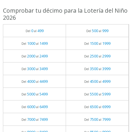
Comprobar tu décimo para la Lotería del Niño
2026
0
499
500
999
Del
al
Del
al
1000
1499
1500
1999
Del
al
Del
al
2000
2499
2500
2999
Del
al
Del
al
3000
3499
3500
3999
Del
al
Del
al
4000
4499
4500
4999
Del
al
Del
al
5000
5499
5500
5999
Del
al
Del
al
6000
6499
6500
6999
Del
al
Del
al
7000
7499
7500
7999
Del
al
Del
al