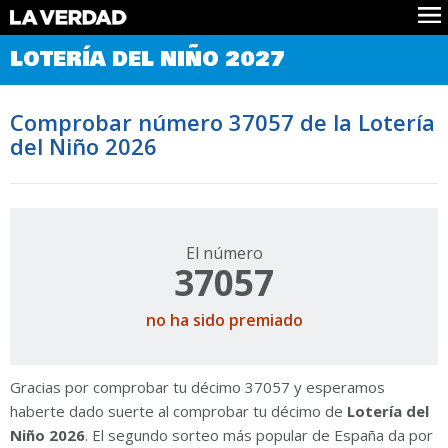
Comprobar Loteria del Niño
LOTERÍA DEL NIÑO 2027
Premios
Localizar números
Comprobar número 37057 de la Lotería
Noticias
del Niño 2026
Datos
Historia
Lotería de Navidad
El número
37057
no ha sido premiado
Gracias por comprobar tu décimo 37057 y esperamos
haberte dado suerte al comprobar tu décimo de
Lotería del
Niño 2026
. El segundo sorteo más popular de España da por