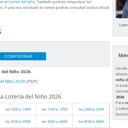
en el
Sorteo del Niño
. También podrás comprobar los
s. Y una vez concluido el sorteo podrás consultar la
lista oficial
Lote
S
Miér
Desde 
 del Niño 2026.
directo
niño 2
 del Niño 2026
(PDF).
Si est
concret
a Lotería del Niño 2026
2026
.
Para
c
y sabe
1000
1499
1500
1999
2000
2499
Del
al
Del
al
Del
al
buscad
3500
3999
4000
4499
4500
4999
Del
al
Del
al
Del
al