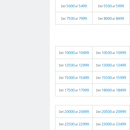
5000
5499
5500
5999
Del
al
Del
al
7500
7999
8000
8499
Del
al
Del
al
10000
10499
10500
10999
Del
al
Del
al
12500
12999
13000
13499
Del
al
Del
al
15000
15499
15500
15999
Del
al
Del
al
17500
17999
18000
18499
Del
al
Del
al
20000
20499
20500
20999
Del
al
Del
al
22500
22999
23000
23499
Del
al
Del
al