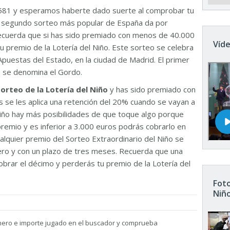
581 y esperamos haberte dado suerte al comprobar tu
El segundo sorteo más popular de España da por
Recuerda que si has sido premiado con menos de 40.000
Víde
u premio de la Lotería del Niño. Este sorteo se celebra
Apuestas del Estado, en la ciudad de Madrid. El primer
n se denomina el Gordo.
sorteo de la Lotería del Niño
y has sido premiado con
 se les aplica una retención del 20% cuando se vayan a
 Niño hay más posibilidades de que toque algo porque
remio y es inferior a 3.000 euros podrás cobrarlo en
ualquier premio del Sorteo Extraordinario del Niño se
nero y con un plazo de tres meses. Recuerda que una
brar el décimo y perderás tu premio de la Lotería del
Foto
Niñ
mero e importe jugado en el buscador y comprueba