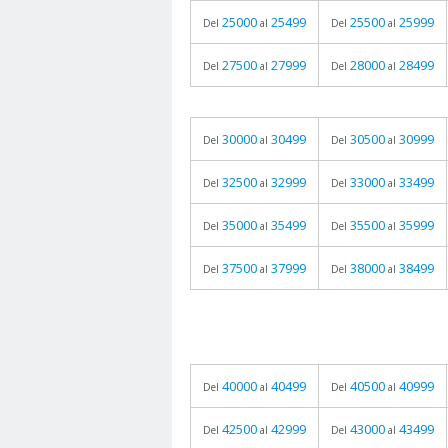
25000
25499
25500
25999
Del
al
Del
al
27500
27999
28000
28499
Del
al
Del
al
30000
30499
30500
30999
Del
al
Del
al
32500
32999
33000
33499
Del
al
Del
al
35000
35499
35500
35999
Del
al
Del
al
37500
37999
38000
38499
Del
al
Del
al
40000
40499
40500
40999
Del
al
Del
al
42500
42999
43000
43499
Del
al
Del
al