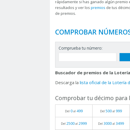
rápidamente si has ganado algún premio 
resultados y ver los
premios
de tus décimo
de premios.
COMPROBAR NÚMERO
Comprueba tu número:
Buscador de premios de la Lotería
Descarga la
lista oficial de la Lotería
Comprobar tu décimo para l
0
499
500
999
Del
al
Del
al
2500
2999
3000
3499
Del
al
Del
al