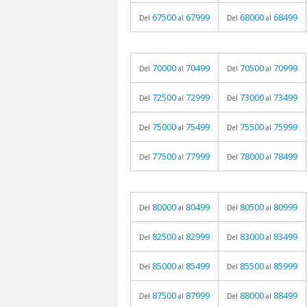
67500
67999
68000
68499
Del
al
Del
al
70000
70499
70500
70999
Del
al
Del
al
72500
72999
73000
73499
Del
al
Del
al
75000
75499
75500
75999
Del
al
Del
al
77500
77999
78000
78499
Del
al
Del
al
80000
80499
80500
80999
Del
al
Del
al
82500
82999
83000
83499
Del
al
Del
al
85000
85499
85500
85999
Del
al
Del
al
87500
87999
88000
88499
Del
al
Del
al