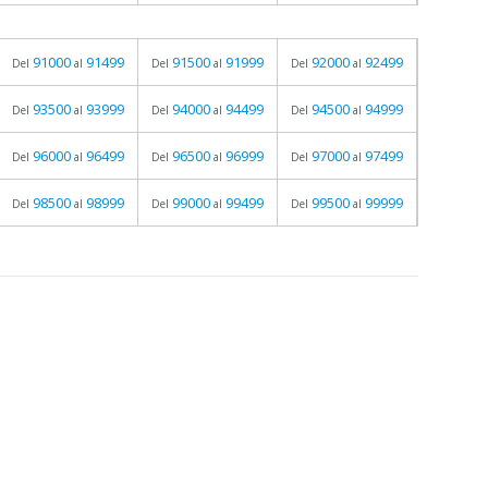
91000
91499
91500
91999
92000
92499
Del
al
Del
al
Del
al
93500
93999
94000
94499
94500
94999
Del
al
Del
al
Del
al
96000
96499
96500
96999
97000
97499
Del
al
Del
al
Del
al
98500
98999
99000
99499
99500
99999
Del
al
Del
al
Del
al