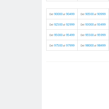
90000
90499
90500
90999
Del
al
Del
al
92500
92999
93000
93499
Del
al
Del
al
95000
95499
95500
95999
Del
al
Del
al
97500
97999
98000
98499
Del
al
Del
al