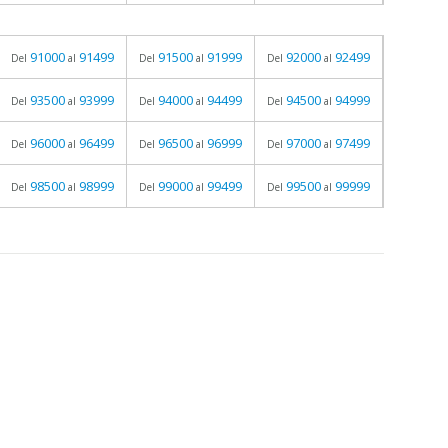
91000
91499
91500
91999
92000
92499
Del
al
Del
al
Del
al
93500
93999
94000
94499
94500
94999
Del
al
Del
al
Del
al
96000
96499
96500
96999
97000
97499
Del
al
Del
al
Del
al
98500
98999
99000
99499
99500
99999
Del
al
Del
al
Del
al