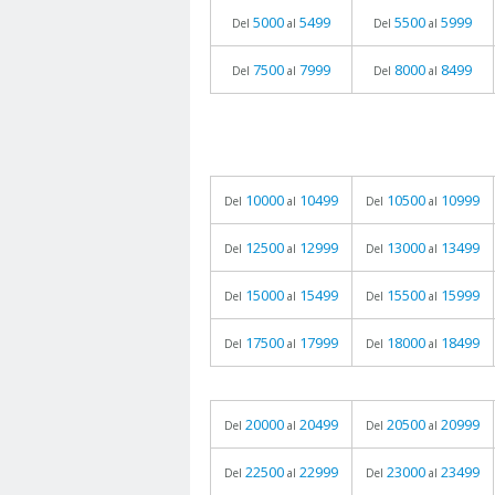
5000
5499
5500
5999
Del
al
Del
al
7500
7999
8000
8499
Del
al
Del
al
10000
10499
10500
10999
Del
al
Del
al
12500
12999
13000
13499
Del
al
Del
al
15000
15499
15500
15999
Del
al
Del
al
17500
17999
18000
18499
Del
al
Del
al
20000
20499
20500
20999
Del
al
Del
al
22500
22999
23000
23499
Del
al
Del
al