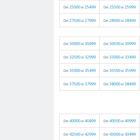
25000
25499
25500
25999
Del
al
Del
al
27500
27999
28000
28499
Del
al
Del
al
30000
30499
30500
30999
Del
al
Del
al
32500
32999
33000
33499
Del
al
Del
al
35000
35499
35500
35999
Del
al
Del
al
37500
37999
38000
38499
Del
al
Del
al
40000
40499
40500
40999
Del
al
Del
al
42500
42999
43000
43499
Del
al
Del
al