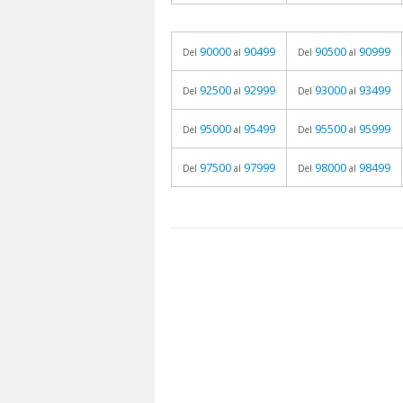
90000
90499
90500
90999
Del
al
Del
al
92500
92999
93000
93499
Del
al
Del
al
95000
95499
95500
95999
Del
al
Del
al
97500
97999
98000
98499
Del
al
Del
al