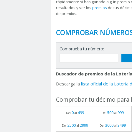
rápidamente si has ganado algún premio 
resultados y ver los
premios
de tus décimo
de premios.
COMPROBAR NÚMERO
Comprueba tu número:
Buscador de premios de la Lotería
Descarga la
lista oficial de la Lotería
Comprobar tu décimo para l
0
499
500
999
Del
al
Del
al
2500
2999
3000
3499
Del
al
Del
al