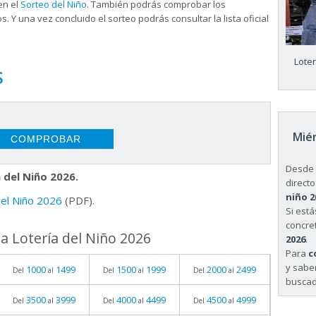
en el
Sorteo del Niño
. También podrás comprobar los
s. Y una vez concluido el sorteo podrás consultar la
lista oficial
Lote
S
Miér
Desde 
 del Niño 2026.
directo
niño 2
 del Niño 2026
(PDF).
Si est
concret
a Lotería del Niño 2026
2026
.
Para
c
y sabe
1000
1499
1500
1999
2000
2499
Del
al
Del
al
Del
al
buscad
3500
3999
4000
4499
4500
4999
Del
al
Del
al
Del
al