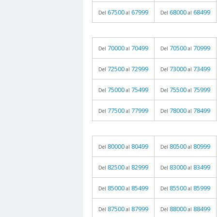
67500
67999
68000
68499
Del
al
Del
al
70000
70499
70500
70999
Del
al
Del
al
72500
72999
73000
73499
Del
al
Del
al
75000
75499
75500
75999
Del
al
Del
al
77500
77999
78000
78499
Del
al
Del
al
80000
80499
80500
80999
Del
al
Del
al
82500
82999
83000
83499
Del
al
Del
al
85000
85499
85500
85999
Del
al
Del
al
87500
87999
88000
88499
Del
al
Del
al