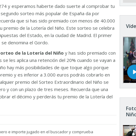
274 y esperamos haberte dado suerte al comprobar tu
El segundo sorteo más popular de España da por
Recuerda que si has sido premiado con menos de 40.000
Víde
u premio de la Lotería del Niño. Este sorteo se celebra
Apuestas del Estado, en la ciudad de Madrid. El primer
n se denomina el Gordo.
sorteo de la Lotería del Niño
y has sido premiado con
 se les aplica una retención del 20% cuando se vayan a
 Niño hay más posibilidades de que toque algo porque
remio y es inferior a 3.000 euros podrás cobrarlo en
ualquier premio del Sorteo Extraordinario del Niño se
nero y con un plazo de tres meses. Recuerda que una
brar el décimo y perderás tu premio de la Lotería del
Foto
Niñ
mero e importe jugado en el buscador y comprueba