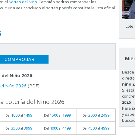
en el
Sorteo del Niño
. También podrás comprobar los
s. Y una vez concluido el sorteo podrás consultar la
lista oficial
Lote
S
Miér
Desde 
 del Niño 2026.
directo
niño 2
 del Niño 2026
(PDF).
Si est
concret
a Lotería del Niño 2026
2026
.
Para
c
y sabe
1000
1499
1500
1999
2000
2499
Del
al
Del
al
Del
al
buscad
3500
3999
4000
4499
4500
4999
Del
al
Del
al
Del
al