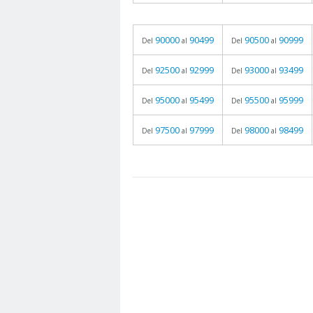
90000
90499
90500
90999
Del
al
Del
al
92500
92999
93000
93499
Del
al
Del
al
95000
95499
95500
95999
Del
al
Del
al
97500
97999
98000
98499
Del
al
Del
al