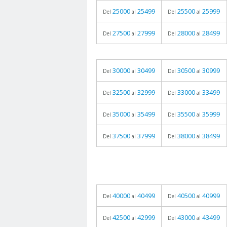
25000
25499
25500
25999
Del
al
Del
al
27500
27999
28000
28499
Del
al
Del
al
30000
30499
30500
30999
Del
al
Del
al
32500
32999
33000
33499
Del
al
Del
al
35000
35499
35500
35999
Del
al
Del
al
37500
37999
38000
38499
Del
al
Del
al
40000
40499
40500
40999
Del
al
Del
al
42500
42999
43000
43499
Del
al
Del
al