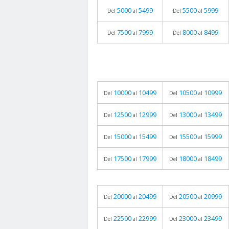
5000
5499
5500
5999
Del
al
Del
al
7500
7999
8000
8499
Del
al
Del
al
10000
10499
10500
10999
Del
al
Del
al
12500
12999
13000
13499
Del
al
Del
al
15000
15499
15500
15999
Del
al
Del
al
17500
17999
18000
18499
Del
al
Del
al
20000
20499
20500
20999
Del
al
Del
al
22500
22999
23000
23499
Del
al
Del
al