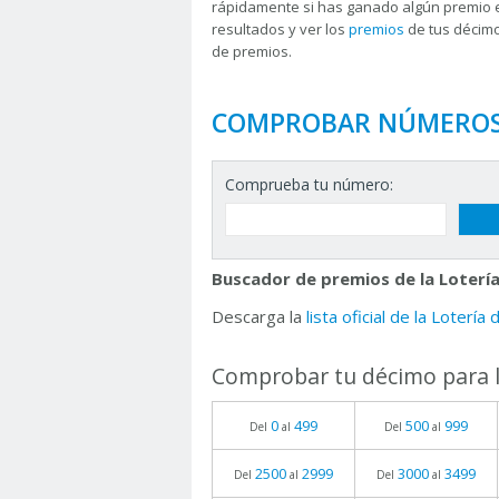
rápidamente si has ganado algún premio 
resultados y ver los
premios
de tus décimo
de premios.
COMPROBAR NÚMERO
Comprueba tu número:
Buscador de premios de la Lotería
Descarga la
lista oficial de la Lotería
Comprobar tu décimo para l
0
499
500
999
Del
al
Del
al
2500
2999
3000
3499
Del
al
Del
al