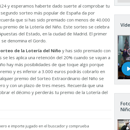
824 y esperamos haberte dado suerte al comprobar tu
El segundo sorteo más popular de España da por
Recuerda que si has sido premiado con menos de 40.000
Víde
u premio de la Lotería del Niño. Este sorteo se celebra
Apuestas del Estado, en la ciudad de Madrid. El primer
n se denomina el Gordo.
sorteo de la Lotería del Niño
y has sido premiado con
 se les aplica una retención del 20% cuando se vayan a
 Niño hay más posibilidades de que toque algo porque
remio y es inferior a 3.000 euros podrás cobrarlo en
ualquier premio del Sorteo Extraordinario del Niño se
nero y con un plazo de tres meses. Recuerda que una
brar el décimo y perderás tu premio de la Lotería del
Foto
Niñ
mero e importe jugado en el buscador y comprueba