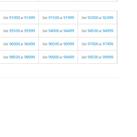
91000
91499
91500
91999
92000
92499
Del
al
Del
al
Del
al
93500
93999
94000
94499
94500
94999
Del
al
Del
al
Del
al
96000
96499
96500
96999
97000
97499
Del
al
Del
al
Del
al
98500
98999
99000
99499
99500
99999
Del
al
Del
al
Del
al