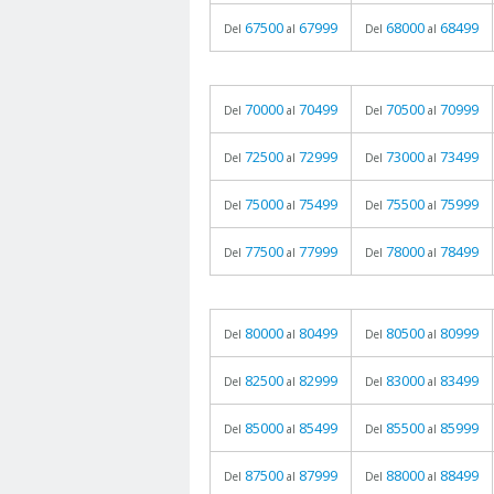
67500
67999
68000
68499
Del
al
Del
al
70000
70499
70500
70999
Del
al
Del
al
72500
72999
73000
73499
Del
al
Del
al
75000
75499
75500
75999
Del
al
Del
al
77500
77999
78000
78499
Del
al
Del
al
80000
80499
80500
80999
Del
al
Del
al
82500
82999
83000
83499
Del
al
Del
al
85000
85499
85500
85999
Del
al
Del
al
87500
87999
88000
88499
Del
al
Del
al