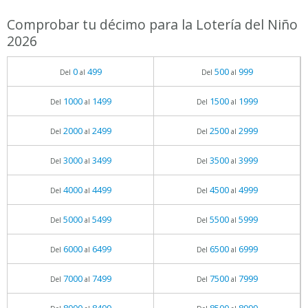
Comprobar tu décimo para la Lotería del Niño
2026
0
499
500
999
Del
al
Del
al
1000
1499
1500
1999
Del
al
Del
al
2000
2499
2500
2999
Del
al
Del
al
3000
3499
3500
3999
Del
al
Del
al
4000
4499
4500
4999
Del
al
Del
al
5000
5499
5500
5999
Del
al
Del
al
6000
6499
6500
6999
Del
al
Del
al
7000
7499
7500
7999
Del
al
Del
al