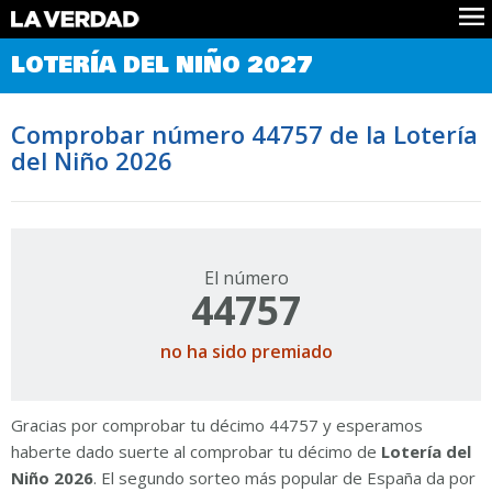
Comprobar Loteria del Niño
LOTERÍA DEL NIÑO 2027
Premios
Localizar números
Comprobar número 44757 de la Lotería
Noticias
del Niño 2026
Datos
Historia
Lotería de Navidad
El número
44757
no ha sido premiado
Gracias por comprobar tu décimo 44757 y esperamos
haberte dado suerte al comprobar tu décimo de
Lotería del
Niño 2026
. El segundo sorteo más popular de España da por