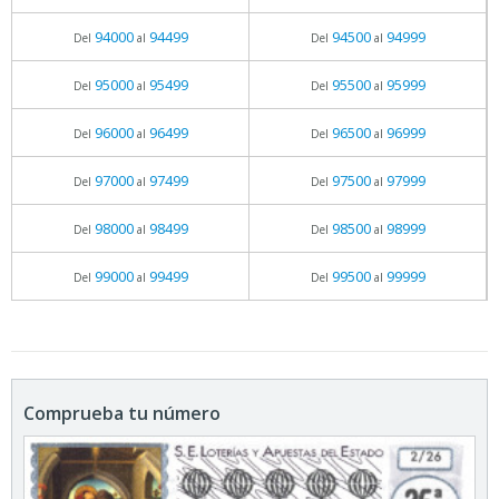
94000
94499
94500
94999
Del
al
Del
al
95000
95499
95500
95999
Del
al
Del
al
96000
96499
96500
96999
Del
al
Del
al
97000
97499
97500
97999
Del
al
Del
al
98000
98499
98500
98999
Del
al
Del
al
99000
99499
99500
99999
Del
al
Del
al
Comprueba tu número