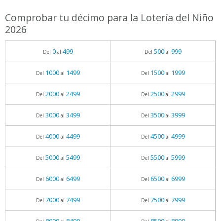
Comprobar tu décimo para la Lotería del Niño
2026
0
499
500
999
Del
al
Del
al
1000
1499
1500
1999
Del
al
Del
al
2000
2499
2500
2999
Del
al
Del
al
3000
3499
3500
3999
Del
al
Del
al
4000
4499
4500
4999
Del
al
Del
al
5000
5499
5500
5999
Del
al
Del
al
6000
6499
6500
6999
Del
al
Del
al
7000
7499
7500
7999
Del
al
Del
al