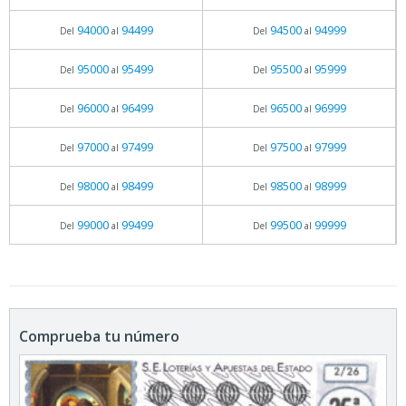
94000
94499
94500
94999
Del
al
Del
al
95000
95499
95500
95999
Del
al
Del
al
96000
96499
96500
96999
Del
al
Del
al
97000
97499
97500
97999
Del
al
Del
al
98000
98499
98500
98999
Del
al
Del
al
99000
99499
99500
99999
Del
al
Del
al
Comprueba tu número