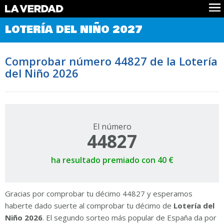
Comprobar Loteria del Niño
LOTERÍA DEL NIÑO 2027
Premios
Localizar números
Comprobar número 44827 de la Lotería
Noticias
del Niño 2026
Datos
Historia
Lotería de Navidad
El número
44827
ha resultado premiado con 40 €
Gracias por comprobar tu décimo 44827 y esperamos
haberte dado suerte al comprobar tu décimo de
Lotería del
Niño 2026
. El segundo sorteo más popular de España da por