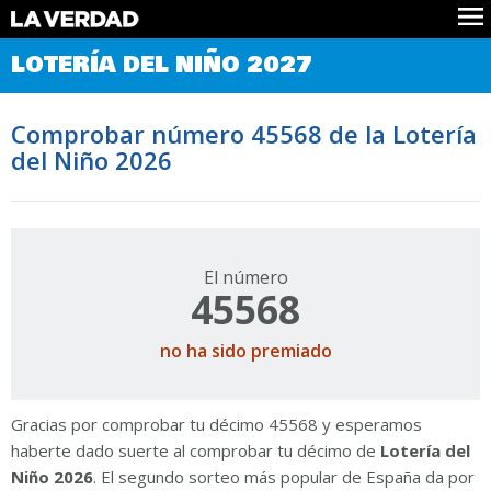
Comprobar Loteria del Niño
LOTERÍA DEL NIÑO 2027
Premios
Localizar números
Comprobar número 45568 de la Lotería
Noticias
del Niño 2026
Datos
Historia
Lotería de Navidad
El número
45568
no ha sido premiado
Gracias por comprobar tu décimo 45568 y esperamos
haberte dado suerte al comprobar tu décimo de
Lotería del
Niño 2026
. El segundo sorteo más popular de España da por