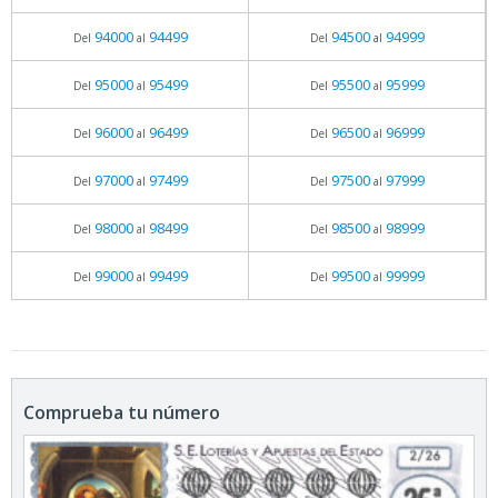
94000
94499
94500
94999
Del
al
Del
al
95000
95499
95500
95999
Del
al
Del
al
96000
96499
96500
96999
Del
al
Del
al
97000
97499
97500
97999
Del
al
Del
al
98000
98499
98500
98999
Del
al
Del
al
99000
99499
99500
99999
Del
al
Del
al
Comprueba tu número