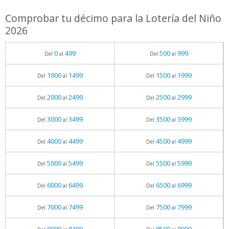
Comprobar tu décimo para la Lotería del Niño
2026
0
499
500
999
Del
al
Del
al
1000
1499
1500
1999
Del
al
Del
al
2000
2499
2500
2999
Del
al
Del
al
3000
3499
3500
3999
Del
al
Del
al
4000
4499
4500
4999
Del
al
Del
al
5000
5499
5500
5999
Del
al
Del
al
6000
6499
6500
6999
Del
al
Del
al
7000
7499
7500
7999
Del
al
Del
al