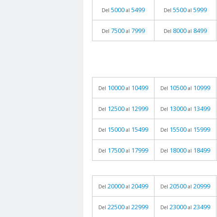
5000
5499
5500
5999
Del
al
Del
al
7500
7999
8000
8499
Del
al
Del
al
10000
10499
10500
10999
Del
al
Del
al
12500
12999
13000
13499
Del
al
Del
al
15000
15499
15500
15999
Del
al
Del
al
17500
17999
18000
18499
Del
al
Del
al
20000
20499
20500
20999
Del
al
Del
al
22500
22999
23000
23499
Del
al
Del
al