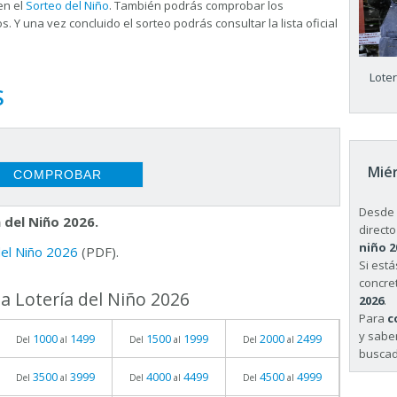
en el
Sorteo del Niño
. También podrás comprobar los
s. Y una vez concluido el sorteo podrás consultar la
lista oficial
Lote
S
Miér
Desde 
 del Niño 2026.
directo
niño 2
 del Niño 2026
(PDF).
Si est
concret
a Lotería del Niño 2026
2026
.
Para
c
y sabe
1000
1499
1500
1999
2000
2499
Del
al
Del
al
Del
al
buscad
3500
3999
4000
4499
4500
4999
Del
al
Del
al
Del
al