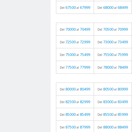
67500
67999
68000
68499
Del
al
Del
al
70000
70499
70500
70999
Del
al
Del
al
72500
72999
73000
73499
Del
al
Del
al
75000
75499
75500
75999
Del
al
Del
al
77500
77999
78000
78499
Del
al
Del
al
80000
80499
80500
80999
Del
al
Del
al
82500
82999
83000
83499
Del
al
Del
al
85000
85499
85500
85999
Del
al
Del
al
87500
87999
88000
88499
Del
al
Del
al