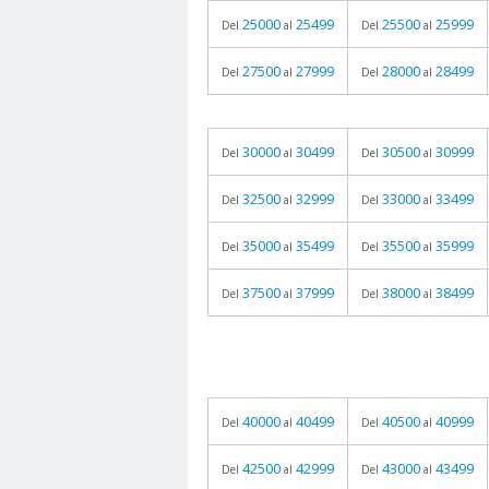
25000
25499
25500
25999
Del
al
Del
al
27500
27999
28000
28499
Del
al
Del
al
30000
30499
30500
30999
Del
al
Del
al
32500
32999
33000
33499
Del
al
Del
al
35000
35499
35500
35999
Del
al
Del
al
37500
37999
38000
38499
Del
al
Del
al
40000
40499
40500
40999
Del
al
Del
al
42500
42999
43000
43499
Del
al
Del
al