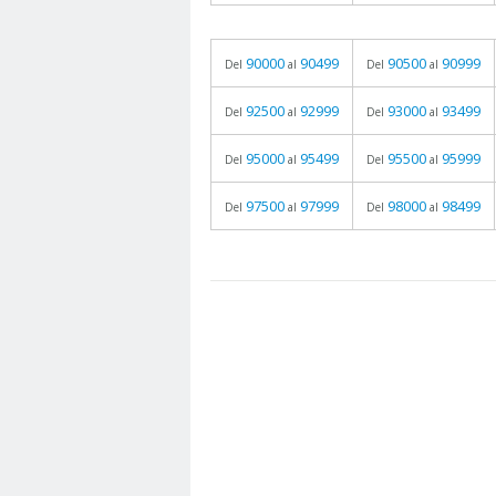
90000
90499
90500
90999
Del
al
Del
al
92500
92999
93000
93499
Del
al
Del
al
95000
95499
95500
95999
Del
al
Del
al
97500
97999
98000
98499
Del
al
Del
al