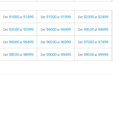
91000
91499
91500
91999
92000
92499
Del
al
Del
al
Del
al
93500
93999
94000
94499
94500
94999
Del
al
Del
al
Del
al
96000
96499
96500
96999
97000
97499
Del
al
Del
al
Del
al
98500
98999
99000
99499
99500
99999
Del
al
Del
al
Del
al