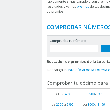
rápidamente si has ganado algún premio 
resultados y ver los
premios
de tus décimo
de premios.
COMPROBAR NÚMERO
Comprueba tu número:
Buscador de premios de la Lotería
Descarga la
lista oficial de la Lotería
Comprobar tu décimo para l
0
499
500
999
Del
al
Del
al
2500
2999
3000
3499
Del
al
Del
al