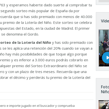
763 y esperamos haberte dado suerte al comprobar tu
El segundo sorteo más popular de España da por
Recuerda que si has sido premiado con menos de 40.000
Víde
u premio de la Lotería del Niño. Este sorteo se celebra
Apuestas del Estado, en la ciudad de Madrid. El primer
n se denomina el Gordo.
sorteo de la Lotería del Niño
y has sido premiado con
 se les aplica una retención del 20% cuando se vayan a
 Niño hay más posibilidades de que toque algo porque
remio y es inferior a 3.000 euros podrás cobrarlo en
ualquier premio del Sorteo Extraordinario del Niño se
nero y con un plazo de tres meses. Recuerda que una
brar el décimo y perderás tu premio de la Lotería del
Foto
Niñ
mero e importe jugado en el buscador y comprueba