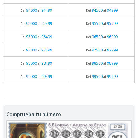
94000
94499
94500
94999
Del
al
Del
al
95000
95499
95500
95999
Del
al
Del
al
96000
96499
96500
96999
Del
al
Del
al
97000
97499
97500
97999
Del
al
Del
al
98000
98499
98500
98999
Del
al
Del
al
99000
99499
99500
99999
Del
al
Del
al
Comprueba tu número