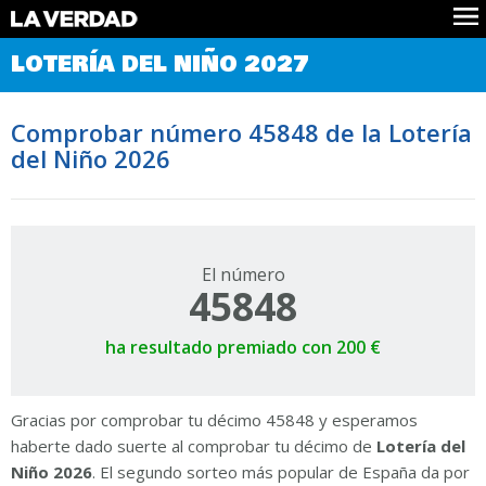
Comprobar Loteria del Niño
LOTERÍA DEL NIÑO 2027
Premios
Localizar números
Comprobar número 45848 de la Lotería
Noticias
del Niño 2026
Datos
Historia
Lotería de Navidad
El número
45848
ha resultado premiado con 200 €
Gracias por comprobar tu décimo 45848 y esperamos
haberte dado suerte al comprobar tu décimo de
Lotería del
Niño 2026
. El segundo sorteo más popular de España da por