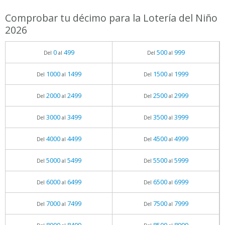
Comprobar tu décimo para la Lotería del Niño
2026
0
499
500
999
Del
al
Del
al
1000
1499
1500
1999
Del
al
Del
al
2000
2499
2500
2999
Del
al
Del
al
3000
3499
3500
3999
Del
al
Del
al
4000
4499
4500
4999
Del
al
Del
al
5000
5499
5500
5999
Del
al
Del
al
6000
6499
6500
6999
Del
al
Del
al
7000
7499
7500
7999
Del
al
Del
al