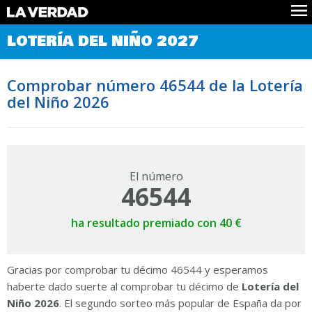
Comprobar Loteria del Niño
LOTERÍA DEL NIÑO 2027
Premios
Localizar números
Comprobar número 46544 de la Lotería
Noticias
del Niño 2026
Datos
Historia
Lotería de Navidad
El número
46544
ha resultado premiado con 40 €
Gracias por comprobar tu décimo 46544 y esperamos
haberte dado suerte al comprobar tu décimo de
Lotería del
Niño 2026
. El segundo sorteo más popular de España da por