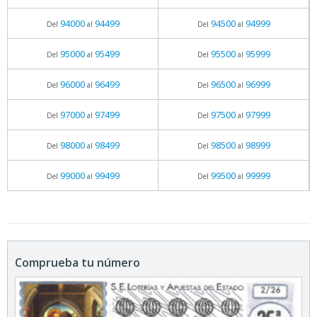
94000
94499
94500
94999
Del
al
Del
al
95000
95499
95500
95999
Del
al
Del
al
96000
96499
96500
96999
Del
al
Del
al
97000
97499
97500
97999
Del
al
Del
al
98000
98499
98500
98999
Del
al
Del
al
99000
99499
99500
99999
Del
al
Del
al
Comprueba tu número