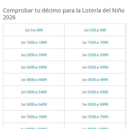
Comprobar tu décimo para la Lotería del Niño
2026
0
499
500
999
Del
al
Del
al
1000
1499
1500
1999
Del
al
Del
al
2000
2499
2500
2999
Del
al
Del
al
3000
3499
3500
3999
Del
al
Del
al
4000
4499
4500
4999
Del
al
Del
al
5000
5499
5500
5999
Del
al
Del
al
6000
6499
6500
6999
Del
al
Del
al
7000
7499
7500
7999
Del
al
Del
al