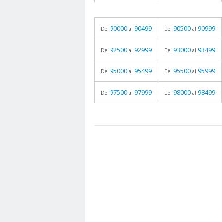
90000
90499
90500
90999
Del
al
Del
al
92500
92999
93000
93499
Del
al
Del
al
95000
95499
95500
95999
Del
al
Del
al
97500
97999
98000
98499
Del
al
Del
al