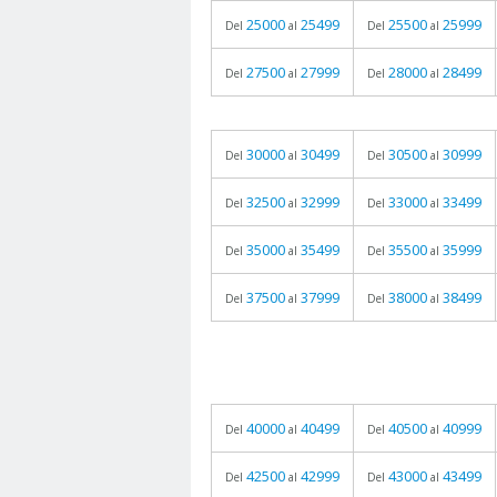
25000
25499
25500
25999
Del
al
Del
al
27500
27999
28000
28499
Del
al
Del
al
30000
30499
30500
30999
Del
al
Del
al
32500
32999
33000
33499
Del
al
Del
al
35000
35499
35500
35999
Del
al
Del
al
37500
37999
38000
38499
Del
al
Del
al
40000
40499
40500
40999
Del
al
Del
al
42500
42999
43000
43499
Del
al
Del
al