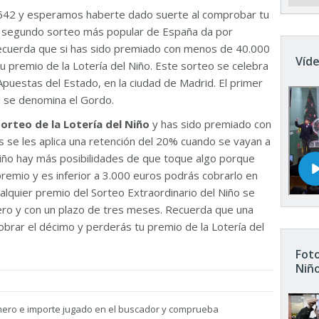
642 y esperamos haberte dado suerte al comprobar tu
El segundo sorteo más popular de España da por
Recuerda que si has sido premiado con menos de 40.000
Víde
u premio de la Lotería del Niño. Este sorteo se celebra
Apuestas del Estado, en la ciudad de Madrid. El primer
n se denomina el Gordo.
sorteo de la Lotería del Niño
y has sido premiado con
 se les aplica una retención del 20% cuando se vayan a
 Niño hay más posibilidades de que toque algo porque
remio y es inferior a 3.000 euros podrás cobrarlo en
ualquier premio del Sorteo Extraordinario del Niño se
nero y con un plazo de tres meses. Recuerda que una
brar el décimo y perderás tu premio de la Lotería del
Foto
Niñ
mero e importe jugado en el buscador y comprueba