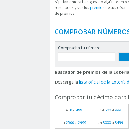
rápidamente si has ganado algún premio 
resultados y ver los
premios
de tus décimo
de premios.
COMPROBAR NÚMERO
Comprueba tu número:
Buscador de premios de la Lotería
Descarga la
lista oficial de la Lotería
Comprobar tu décimo para l
0
499
500
999
Del
al
Del
al
2500
2999
3000
3499
Del
al
Del
al