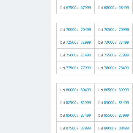
67500
67999
68000
68499
Del
al
Del
al
70000
70499
70500
70999
Del
al
Del
al
72500
72999
73000
73499
Del
al
Del
al
75000
75499
75500
75999
Del
al
Del
al
77500
77999
78000
78499
Del
al
Del
al
80000
80499
80500
80999
Del
al
Del
al
82500
82999
83000
83499
Del
al
Del
al
85000
85499
85500
85999
Del
al
Del
al
87500
87999
88000
88499
Del
al
Del
al