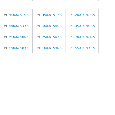
91000
91499
91500
91999
92000
92499
Del
al
Del
al
Del
al
93500
93999
94000
94499
94500
94999
Del
al
Del
al
Del
al
96000
96499
96500
96999
97000
97499
Del
al
Del
al
Del
al
98500
98999
99000
99499
99500
99999
Del
al
Del
al
Del
al