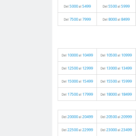
5000
5499
5500
5999
Del
al
Del
al
7500
7999
8000
8499
Del
al
Del
al
10000
10499
10500
10999
Del
al
Del
al
12500
12999
13000
13499
Del
al
Del
al
15000
15499
15500
15999
Del
al
Del
al
17500
17999
18000
18499
Del
al
Del
al
20000
20499
20500
20999
Del
al
Del
al
22500
22999
23000
23499
Del
al
Del
al