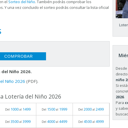
en el
Sorteo del Niño
. También podrás comprobar los
s. Y una vez concluido el sorteo podrás consultar la
lista oficial
Lote
S
Miér
Desde 
 del Niño 2026.
directo
niño 2
 del Niño 2026
(PDF).
Si est
concret
a Lotería del Niño 2026
2026
.
Para
c
y sabe
1000
1499
1500
1999
2000
2499
Del
al
Del
al
Del
al
buscad
3500
3999
4000
4499
4500
4999
Del
al
Del
al
Del
al