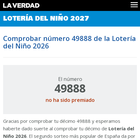
Comprobar Loteria del Niño
LOTERÍA DEL NIÑO 2027
Premios
Localizar números
Comprobar número 49888 de la Lotería
Noticias
del Niño 2026
Datos
Historia
Lotería de Navidad
El número
49888
no ha sido premiado
Gracias por comprobar tu décimo 49888 y esperamos
haberte dado suerte al comprobar tu décimo de
Lotería del
Niño 2026
. El segundo sorteo más popular de España da por