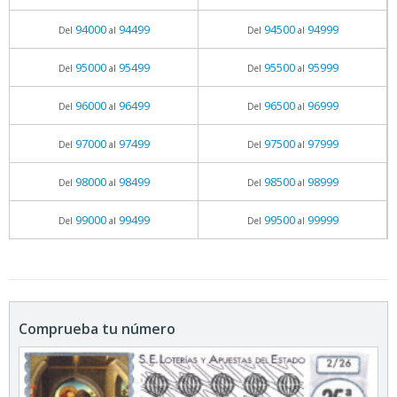
94000
94499
94500
94999
Del
al
Del
al
95000
95499
95500
95999
Del
al
Del
al
96000
96499
96500
96999
Del
al
Del
al
97000
97499
97500
97999
Del
al
Del
al
98000
98499
98500
98999
Del
al
Del
al
99000
99499
99500
99999
Del
al
Del
al
Comprueba tu número