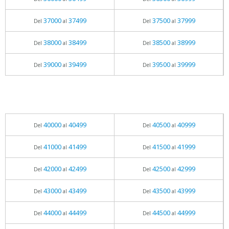
37000
37499
37500
37999
Del
al
Del
al
38000
38499
38500
38999
Del
al
Del
al
39000
39499
39500
39999
Del
al
Del
al
40000
40499
40500
40999
Del
al
Del
al
41000
41499
41500
41999
Del
al
Del
al
42000
42499
42500
42999
Del
al
Del
al
43000
43499
43500
43999
Del
al
Del
al
44000
44499
44500
44999
Del
al
Del
al