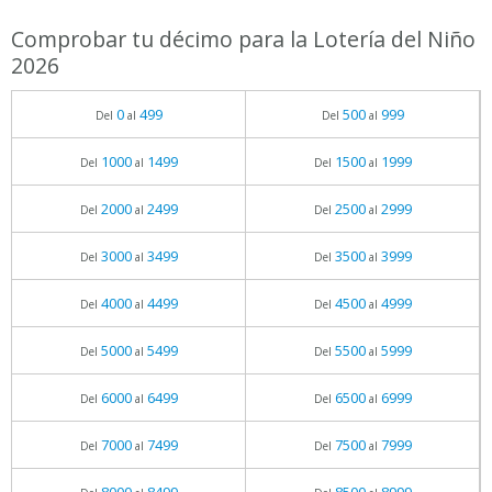
Comprobar tu décimo para la Lotería del Niño
2026
0
499
500
999
Del
al
Del
al
1000
1499
1500
1999
Del
al
Del
al
2000
2499
2500
2999
Del
al
Del
al
3000
3499
3500
3999
Del
al
Del
al
4000
4499
4500
4999
Del
al
Del
al
5000
5499
5500
5999
Del
al
Del
al
6000
6499
6500
6999
Del
al
Del
al
7000
7499
7500
7999
Del
al
Del
al