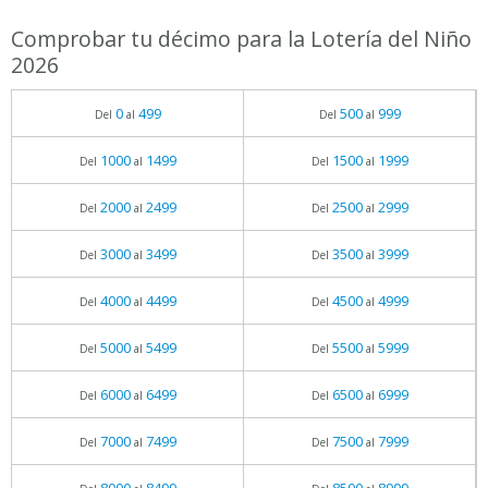
Comprobar tu décimo para la Lotería del Niño
2026
0
499
500
999
Del
al
Del
al
1000
1499
1500
1999
Del
al
Del
al
2000
2499
2500
2999
Del
al
Del
al
3000
3499
3500
3999
Del
al
Del
al
4000
4499
4500
4999
Del
al
Del
al
5000
5499
5500
5999
Del
al
Del
al
6000
6499
6500
6999
Del
al
Del
al
7000
7499
7500
7999
Del
al
Del
al