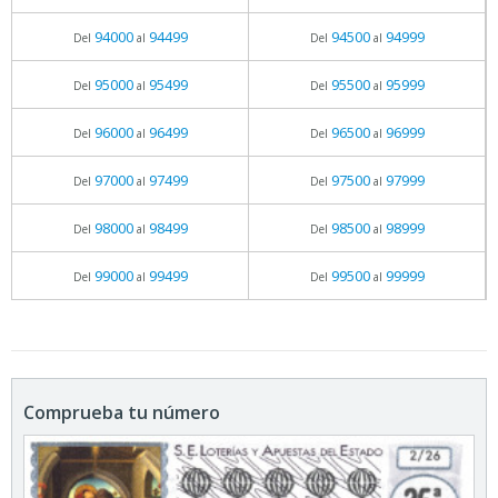
94000
94499
94500
94999
Del
al
Del
al
95000
95499
95500
95999
Del
al
Del
al
96000
96499
96500
96999
Del
al
Del
al
97000
97499
97500
97999
Del
al
Del
al
98000
98499
98500
98999
Del
al
Del
al
99000
99499
99500
99999
Del
al
Del
al
Comprueba tu número