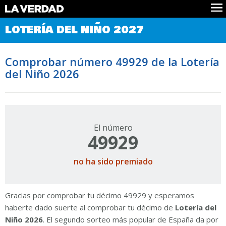
Comprobar Loteria del Niño
LOTERÍA DEL NIÑO 2027
Premios
Localizar números
Comprobar número 49929 de la Lotería
Noticias
del Niño 2026
Datos
Historia
Lotería de Navidad
El número
49929
no ha sido premiado
Gracias por comprobar tu décimo 49929 y esperamos
haberte dado suerte al comprobar tu décimo de
Lotería del
Niño 2026
. El segundo sorteo más popular de España da por