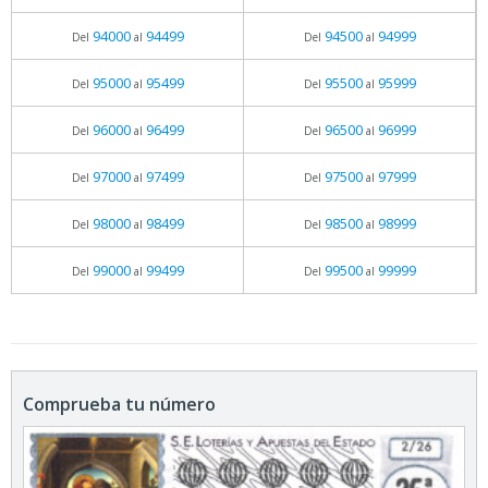
94000
94499
94500
94999
Del
al
Del
al
95000
95499
95500
95999
Del
al
Del
al
96000
96499
96500
96999
Del
al
Del
al
97000
97499
97500
97999
Del
al
Del
al
98000
98499
98500
98999
Del
al
Del
al
99000
99499
99500
99999
Del
al
Del
al
Comprueba tu número