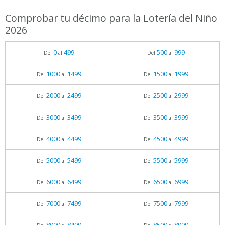
Comprobar tu décimo para la Lotería del Niño
2026
0
499
500
999
Del
al
Del
al
1000
1499
1500
1999
Del
al
Del
al
2000
2499
2500
2999
Del
al
Del
al
3000
3499
3500
3999
Del
al
Del
al
4000
4499
4500
4999
Del
al
Del
al
5000
5499
5500
5999
Del
al
Del
al
6000
6499
6500
6999
Del
al
Del
al
7000
7499
7500
7999
Del
al
Del
al