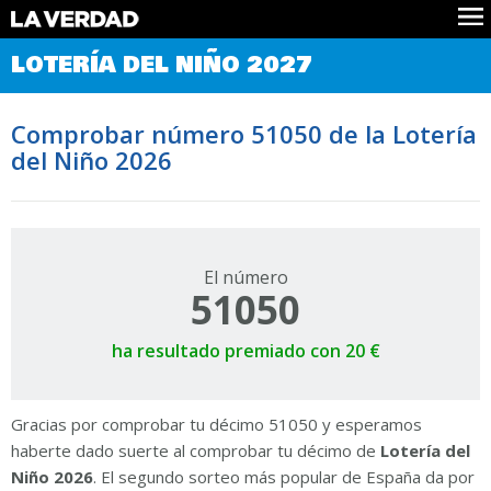
Comprobar Loteria del Niño
LOTERÍA DEL NIÑO 2027
Premios
Localizar números
Comprobar número 51050 de la Lotería
Noticias
del Niño 2026
Datos
Historia
Lotería de Navidad
El número
51050
ha resultado premiado con 20 €
Gracias por comprobar tu décimo 51050 y esperamos
haberte dado suerte al comprobar tu décimo de
Lotería del
Niño 2026
. El segundo sorteo más popular de España da por