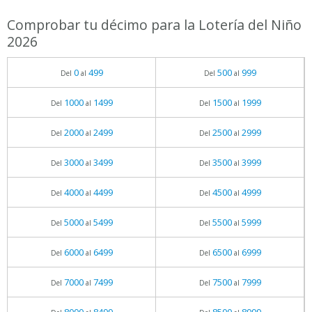
Comprobar tu décimo para la Lotería del Niño
2026
0
499
500
999
Del
al
Del
al
1000
1499
1500
1999
Del
al
Del
al
2000
2499
2500
2999
Del
al
Del
al
3000
3499
3500
3999
Del
al
Del
al
4000
4499
4500
4999
Del
al
Del
al
5000
5499
5500
5999
Del
al
Del
al
6000
6499
6500
6999
Del
al
Del
al
7000
7499
7500
7999
Del
al
Del
al