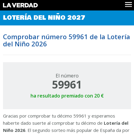
Comprobar Loteria del Niño
LOTERÍA DEL NIÑO 2027
Premios
Localizar números
Comprobar número 59961 de la Lotería
Noticias
del Niño 2026
Datos
Historia
Lotería de Navidad
El número
59961
ha resultado premiado con 20 €
Gracias por comprobar tu décimo 59961 y esperamos
haberte dado suerte al comprobar tu décimo de
Lotería del
Niño 2026
. El segundo sorteo más popular de España da por