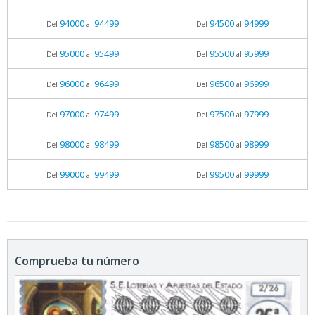
94000
94499
94500
94999
Del
al
Del
al
95000
95499
95500
95999
Del
al
Del
al
96000
96499
96500
96999
Del
al
Del
al
97000
97499
97500
97999
Del
al
Del
al
98000
98499
98500
98999
Del
al
Del
al
99000
99499
99500
99999
Del
al
Del
al
Comprueba tu número