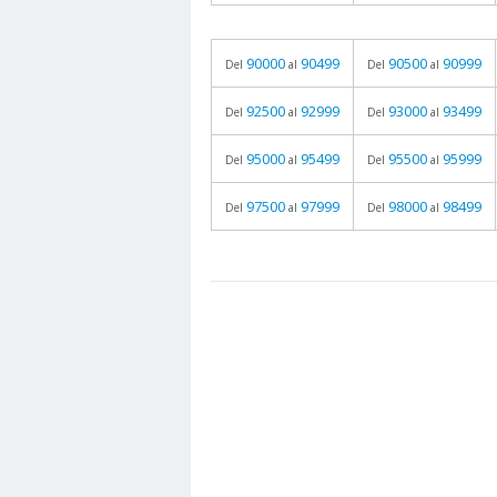
90000
90499
90500
90999
Del
al
Del
al
92500
92999
93000
93499
Del
al
Del
al
95000
95499
95500
95999
Del
al
Del
al
97500
97999
98000
98499
Del
al
Del
al