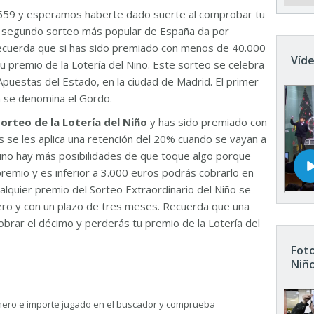
559 y esperamos haberte dado suerte al comprobar tu
El segundo sorteo más popular de España da por
Recuerda que si has sido premiado con menos de 40.000
Víde
u premio de la Lotería del Niño. Este sorteo se celebra
Apuestas del Estado, en la ciudad de Madrid. El primer
n se denomina el Gordo.
sorteo de la Lotería del Niño
y has sido premiado con
 se les aplica una retención del 20% cuando se vayan a
 Niño hay más posibilidades de que toque algo porque
remio y es inferior a 3.000 euros podrás cobrarlo en
ualquier premio del Sorteo Extraordinario del Niño se
nero y con un plazo de tres meses. Recuerda que una
brar el décimo y perderás tu premio de la Lotería del
Foto
Niñ
mero e importe jugado en el buscador y comprueba