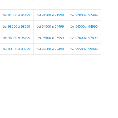
91000
91499
91500
91999
92000
92499
Del
al
Del
al
Del
al
93500
93999
94000
94499
94500
94999
Del
al
Del
al
Del
al
96000
96499
96500
96999
97000
97499
Del
al
Del
al
Del
al
98500
98999
99000
99499
99500
99999
Del
al
Del
al
Del
al