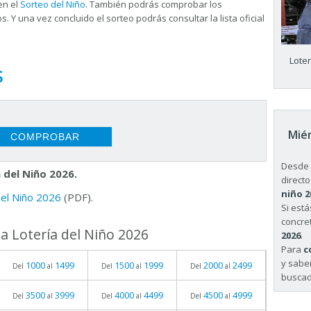
en el
Sorteo del Niño
. También podrás comprobar los
s. Y una vez concluido el sorteo podrás consultar la
lista oficial
Lote
S
Miér
Desde 
 del Niño 2026.
directo
niño 2
 del Niño 2026
(PDF).
Si est
concret
a Lotería del Niño 2026
2026
.
Para
c
y sabe
1000
1499
1500
1999
2000
2499
Del
al
Del
al
Del
al
buscad
3500
3999
4000
4499
4500
4999
Del
al
Del
al
Del
al