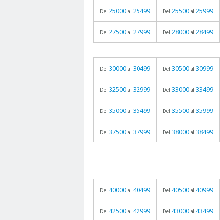
25000
25499
25500
25999
Del
al
Del
al
27500
27999
28000
28499
Del
al
Del
al
30000
30499
30500
30999
Del
al
Del
al
32500
32999
33000
33499
Del
al
Del
al
35000
35499
35500
35999
Del
al
Del
al
37500
37999
38000
38499
Del
al
Del
al
40000
40499
40500
40999
Del
al
Del
al
42500
42999
43000
43499
Del
al
Del
al