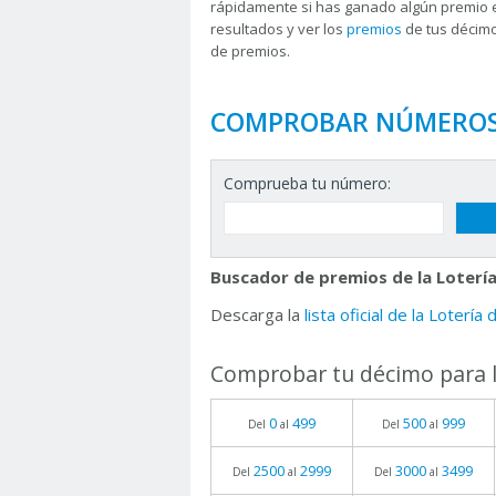
rápidamente si has ganado algún premio 
resultados y ver los
premios
de tus décimo
de premios.
COMPROBAR NÚMERO
Comprueba tu número:
Buscador de premios de la Lotería
Descarga la
lista oficial de la Lotería
Comprobar tu décimo para l
0
499
500
999
Del
al
Del
al
2500
2999
3000
3499
Del
al
Del
al