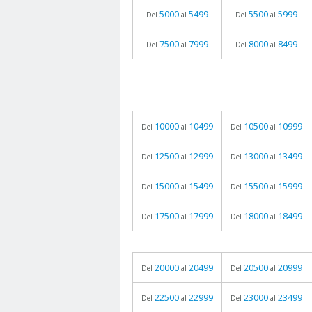
5000
5499
5500
5999
Del
al
Del
al
7500
7999
8000
8499
Del
al
Del
al
10000
10499
10500
10999
Del
al
Del
al
12500
12999
13000
13499
Del
al
Del
al
15000
15499
15500
15999
Del
al
Del
al
17500
17999
18000
18499
Del
al
Del
al
20000
20499
20500
20999
Del
al
Del
al
22500
22999
23000
23499
Del
al
Del
al