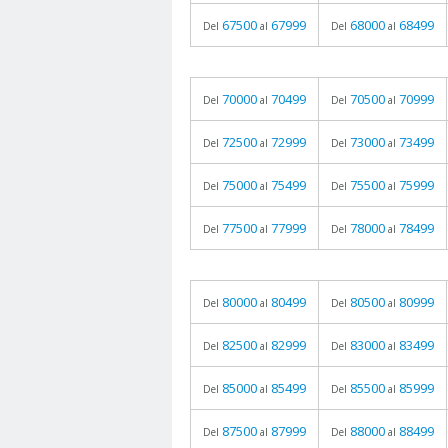
67500
67999
68000
68499
Del
al
Del
al
70000
70499
70500
70999
Del
al
Del
al
72500
72999
73000
73499
Del
al
Del
al
75000
75499
75500
75999
Del
al
Del
al
77500
77999
78000
78499
Del
al
Del
al
80000
80499
80500
80999
Del
al
Del
al
82500
82999
83000
83499
Del
al
Del
al
85000
85499
85500
85999
Del
al
Del
al
87500
87999
88000
88499
Del
al
Del
al