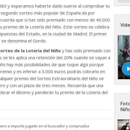
080 y esperamos haberte dado suerte al comprobar tu
El segundo sorteo más popular de España da por
Recuerda que si has sido premiado con menos de 40.000
Víde
u premio de la Lotería del Niño. Este sorteo se celebra
Apuestas del Estado, en la ciudad de Madrid. El primer
n se denomina el Gordo.
sorteo de la Lotería del Niño
y has sido premiado con
 se les aplica una retención del 20% cuando se vayan a
 Niño hay más posibilidades de que toque algo porque
remio y es inferior a 3.000 euros podrás cobrarlo en
ualquier premio del Sorteo Extraordinario del Niño se
nero y con un plazo de tres meses. Recuerda que una
brar el décimo y perderás tu premio de la Lotería del
Foto
Niñ
mero e importe jugado en el buscador y comprueba