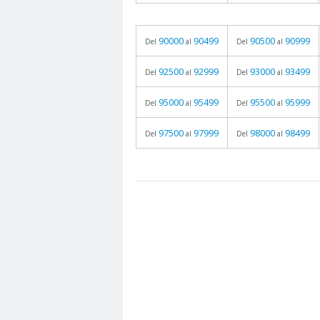
90000
90499
90500
90999
Del
al
Del
al
92500
92999
93000
93499
Del
al
Del
al
95000
95499
95500
95999
Del
al
Del
al
97500
97999
98000
98499
Del
al
Del
al