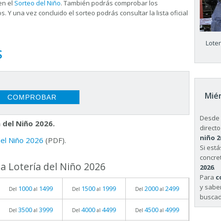
en el
Sorteo del Niño
. También podrás comprobar los
s. Y una vez concluido el sorteo podrás consultar la
lista oficial
Lote
S
Miér
Desde 
 del Niño 2026.
directo
niño 2
 del Niño 2026
(PDF).
Si est
concret
a Lotería del Niño 2026
2026
.
Para
c
y sabe
1000
1499
1500
1999
2000
2499
Del
al
Del
al
Del
al
buscad
3500
3999
4000
4499
4500
4999
Del
al
Del
al
Del
al