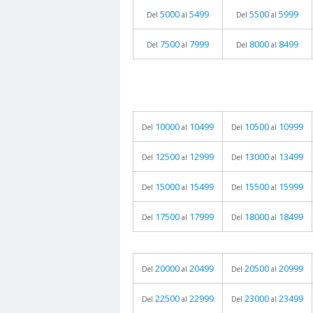
5000
5499
5500
5999
Del
al
Del
al
7500
7999
8000
8499
Del
al
Del
al
10000
10499
10500
10999
Del
al
Del
al
12500
12999
13000
13499
Del
al
Del
al
15000
15499
15500
15999
Del
al
Del
al
17500
17999
18000
18499
Del
al
Del
al
20000
20499
20500
20999
Del
al
Del
al
22500
22999
23000
23499
Del
al
Del
al