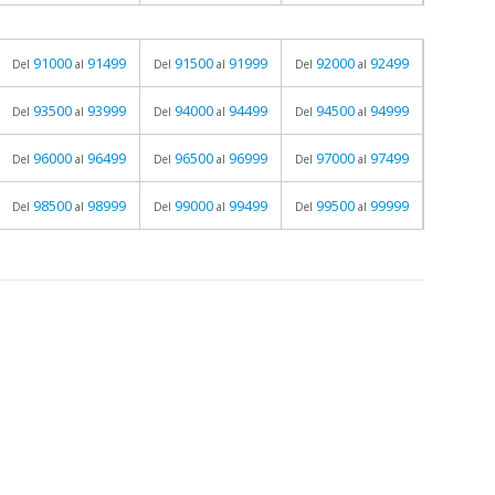
91000
91499
91500
91999
92000
92499
Del
al
Del
al
Del
al
93500
93999
94000
94499
94500
94999
Del
al
Del
al
Del
al
96000
96499
96500
96999
97000
97499
Del
al
Del
al
Del
al
98500
98999
99000
99499
99500
99999
Del
al
Del
al
Del
al