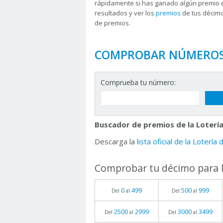
rápidamente si has ganado algún premio 
resultados y ver los
premios
de tus décimo
de premios.
COMPROBAR NÚMERO
Comprueba tu número:
Buscador de premios de la Lotería
Descarga la
lista oficial de la Lotería
Comprobar tu décimo para l
0
499
500
999
Del
al
Del
al
2500
2999
3000
3499
Del
al
Del
al