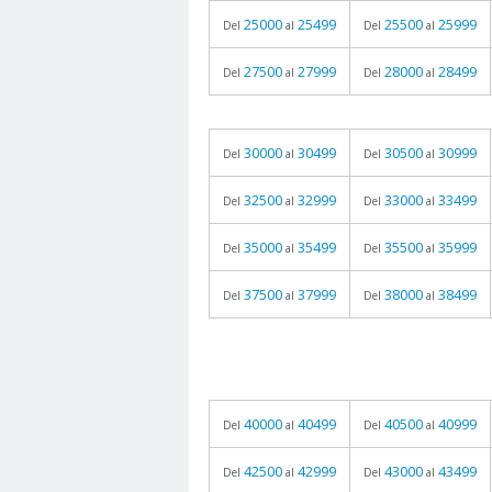
25000
25499
25500
25999
Del
al
Del
al
27500
27999
28000
28499
Del
al
Del
al
30000
30499
30500
30999
Del
al
Del
al
32500
32999
33000
33499
Del
al
Del
al
35000
35499
35500
35999
Del
al
Del
al
37500
37999
38000
38499
Del
al
Del
al
40000
40499
40500
40999
Del
al
Del
al
42500
42999
43000
43499
Del
al
Del
al