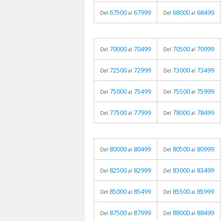
67500
67999
68000
68499
Del
al
Del
al
70000
70499
70500
70999
Del
al
Del
al
72500
72999
73000
73499
Del
al
Del
al
75000
75499
75500
75999
Del
al
Del
al
77500
77999
78000
78499
Del
al
Del
al
80000
80499
80500
80999
Del
al
Del
al
82500
82999
83000
83499
Del
al
Del
al
85000
85499
85500
85999
Del
al
Del
al
87500
87999
88000
88499
Del
al
Del
al