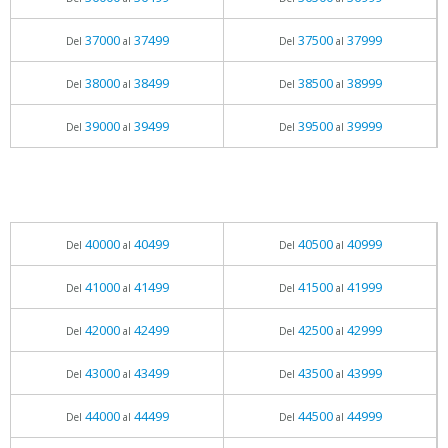
37000
37499
37500
37999
Del
al
Del
al
38000
38499
38500
38999
Del
al
Del
al
39000
39499
39500
39999
Del
al
Del
al
40000
40499
40500
40999
Del
al
Del
al
41000
41499
41500
41999
Del
al
Del
al
42000
42499
42500
42999
Del
al
Del
al
43000
43499
43500
43999
Del
al
Del
al
44000
44499
44500
44999
Del
al
Del
al