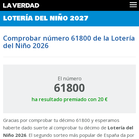
Comprobar Loteria del Niño
LOTERÍA DEL NIÑO 2027
Premios
Localizar números
Comprobar número 61800 de la Lotería
Noticias
del Niño 2026
Datos
Historia
Lotería de Navidad
El número
61800
ha resultado premiado con 20 €
Gracias por comprobar tu décimo 61800 y esperamos
haberte dado suerte al comprobar tu décimo de
Lotería del
Niño 2026
. El segundo sorteo más popular de España da por