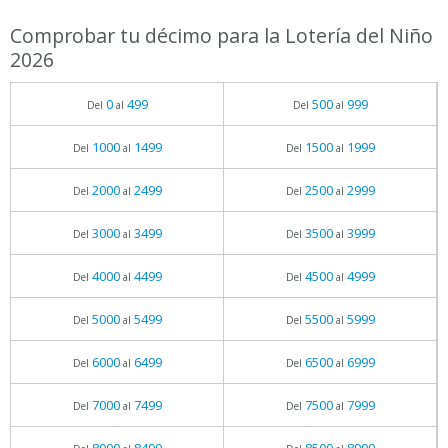
Comprobar tu décimo para la Lotería del Niño
2026
0
499
500
999
Del
al
Del
al
1000
1499
1500
1999
Del
al
Del
al
2000
2499
2500
2999
Del
al
Del
al
3000
3499
3500
3999
Del
al
Del
al
4000
4499
4500
4999
Del
al
Del
al
5000
5499
5500
5999
Del
al
Del
al
6000
6499
6500
6999
Del
al
Del
al
7000
7499
7500
7999
Del
al
Del
al