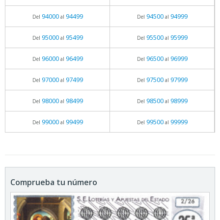
94000
94499
94500
94999
Del
al
Del
al
95000
95499
95500
95999
Del
al
Del
al
96000
96499
96500
96999
Del
al
Del
al
97000
97499
97500
97999
Del
al
Del
al
98000
98499
98500
98999
Del
al
Del
al
99000
99499
99500
99999
Del
al
Del
al
Comprueba tu número