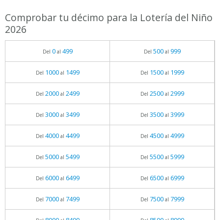
Comprobar tu décimo para la Lotería del Niño
2026
0
499
500
999
Del
al
Del
al
1000
1499
1500
1999
Del
al
Del
al
2000
2499
2500
2999
Del
al
Del
al
3000
3499
3500
3999
Del
al
Del
al
4000
4499
4500
4999
Del
al
Del
al
5000
5499
5500
5999
Del
al
Del
al
6000
6499
6500
6999
Del
al
Del
al
7000
7499
7500
7999
Del
al
Del
al