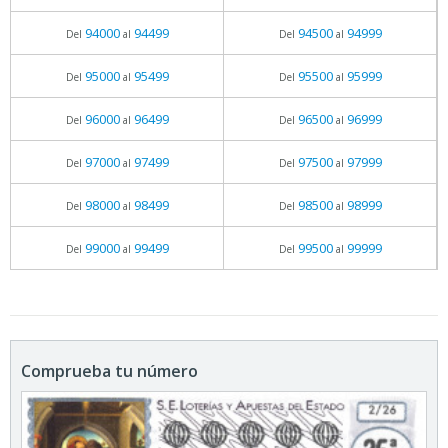
94000
94499
94500
94999
Del
al
Del
al
95000
95499
95500
95999
Del
al
Del
al
96000
96499
96500
96999
Del
al
Del
al
97000
97499
97500
97999
Del
al
Del
al
98000
98499
98500
98999
Del
al
Del
al
99000
99499
99500
99999
Del
al
Del
al
Comprueba tu número