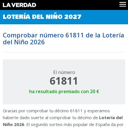
Comprobar Loteria del Niño
LOTERÍA DEL NIÑO 2027
Premios
Localizar números
Comprobar número 61811 de la Lotería
Noticias
del Niño 2026
Datos
Historia
Lotería de Navidad
El número
61811
ha resultado premiado con 20 €
Gracias por comprobar tu décimo 61811 y esperamos
haberte dado suerte al comprobar tu décimo de
Lotería del
Niño 2026
. El segundo sorteo más popular de España da por