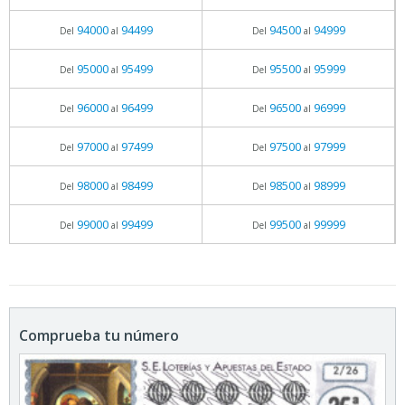
94000
94499
94500
94999
Del
al
Del
al
95000
95499
95500
95999
Del
al
Del
al
96000
96499
96500
96999
Del
al
Del
al
97000
97499
97500
97999
Del
al
Del
al
98000
98499
98500
98999
Del
al
Del
al
99000
99499
99500
99999
Del
al
Del
al
Comprueba tu número