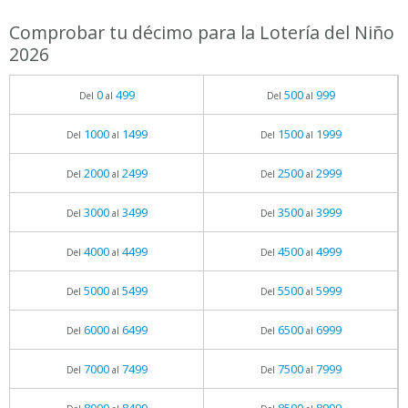
Comprobar tu décimo para la Lotería del Niño
2026
0
499
500
999
Del
al
Del
al
1000
1499
1500
1999
Del
al
Del
al
2000
2499
2500
2999
Del
al
Del
al
3000
3499
3500
3999
Del
al
Del
al
4000
4499
4500
4999
Del
al
Del
al
5000
5499
5500
5999
Del
al
Del
al
6000
6499
6500
6999
Del
al
Del
al
7000
7499
7500
7999
Del
al
Del
al