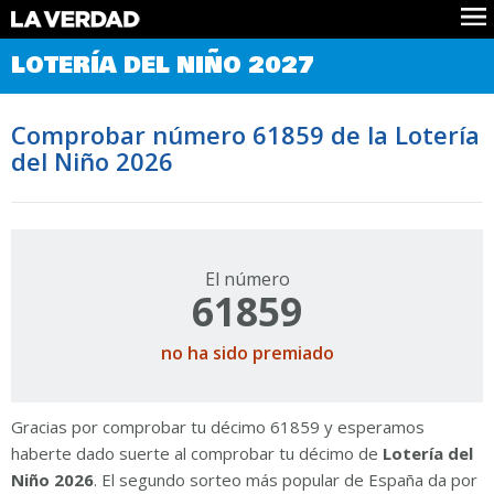
Comprobar Loteria del Niño
LOTERÍA DEL NIÑO 2027
Premios
Localizar números
Comprobar número 61859 de la Lotería
Noticias
del Niño 2026
Datos
Historia
Lotería de Navidad
El número
61859
no ha sido premiado
Gracias por comprobar tu décimo 61859 y esperamos
haberte dado suerte al comprobar tu décimo de
Lotería del
Niño 2026
. El segundo sorteo más popular de España da por