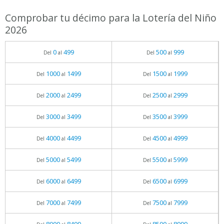
Comprobar tu décimo para la Lotería del Niño
2026
0
499
500
999
Del
al
Del
al
1000
1499
1500
1999
Del
al
Del
al
2000
2499
2500
2999
Del
al
Del
al
3000
3499
3500
3999
Del
al
Del
al
4000
4499
4500
4999
Del
al
Del
al
5000
5499
5500
5999
Del
al
Del
al
6000
6499
6500
6999
Del
al
Del
al
7000
7499
7500
7999
Del
al
Del
al