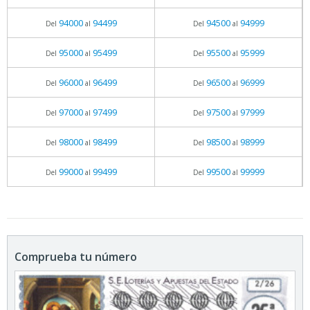
94000
94499
94500
94999
Del
al
Del
al
95000
95499
95500
95999
Del
al
Del
al
96000
96499
96500
96999
Del
al
Del
al
97000
97499
97500
97999
Del
al
Del
al
98000
98499
98500
98999
Del
al
Del
al
99000
99499
99500
99999
Del
al
Del
al
Comprueba tu número