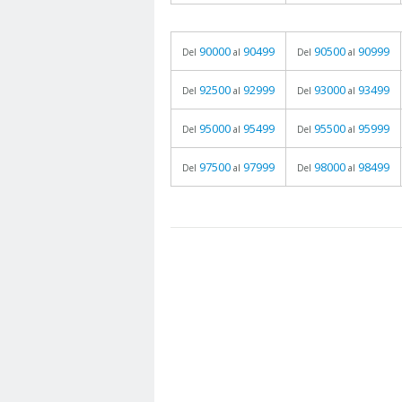
90000
90499
90500
90999
Del
al
Del
al
92500
92999
93000
93499
Del
al
Del
al
95000
95499
95500
95999
Del
al
Del
al
97500
97999
98000
98499
Del
al
Del
al