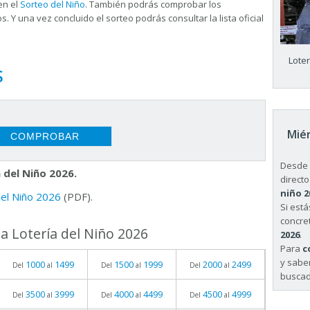
en el
Sorteo del Niño
. También podrás comprobar los
s. Y una vez concluido el sorteo podrás consultar la
lista oficial
Lote
S
Miér
Desde 
 del Niño 2026.
directo
niño 2
 del Niño 2026
(PDF).
Si est
concret
a Lotería del Niño 2026
2026
.
Para
c
y sabe
1000
1499
1500
1999
2000
2499
Del
al
Del
al
Del
al
buscad
3500
3999
4000
4499
4500
4999
Del
al
Del
al
Del
al