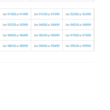
91000
91499
91500
91999
92000
92499
Del
al
Del
al
Del
al
93500
93999
94000
94499
94500
94999
Del
al
Del
al
Del
al
96000
96499
96500
96999
97000
97499
Del
al
Del
al
Del
al
98500
98999
99000
99499
99500
99999
Del
al
Del
al
Del
al