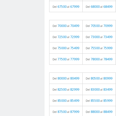
67500
67999
68000
68499
Del
al
Del
al
70000
70499
70500
70999
Del
al
Del
al
72500
72999
73000
73499
Del
al
Del
al
75000
75499
75500
75999
Del
al
Del
al
77500
77999
78000
78499
Del
al
Del
al
80000
80499
80500
80999
Del
al
Del
al
82500
82999
83000
83499
Del
al
Del
al
85000
85499
85500
85999
Del
al
Del
al
87500
87999
88000
88499
Del
al
Del
al