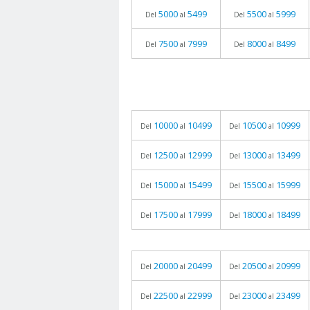
5000
5499
5500
5999
Del
al
Del
al
7500
7999
8000
8499
Del
al
Del
al
10000
10499
10500
10999
Del
al
Del
al
12500
12999
13000
13499
Del
al
Del
al
15000
15499
15500
15999
Del
al
Del
al
17500
17999
18000
18499
Del
al
Del
al
20000
20499
20500
20999
Del
al
Del
al
22500
22999
23000
23499
Del
al
Del
al