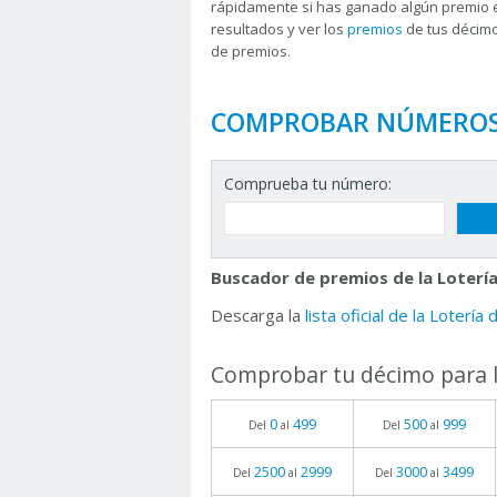
rápidamente si has ganado algún premio 
resultados y ver los
premios
de tus décimo
de premios.
COMPROBAR NÚMERO
Comprueba tu número:
Buscador de premios de la Lotería
Descarga la
lista oficial de la Lotería
Comprobar tu décimo para l
0
499
500
999
Del
al
Del
al
2500
2999
3000
3499
Del
al
Del
al