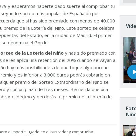
279 y esperamos haberte dado suerte al comprobar tu
El segundo sorteo más popular de España da por
Recuerda que si has sido premiado con menos de 40.000
Víde
u premio de la Lotería del Niño. Este sorteo se celebra
Apuestas del Estado, en la ciudad de Madrid. El primer
n se denomina el Gordo.
sorteo de la Lotería del Niño
y has sido premiado con
 se les aplica una retención del 20% cuando se vayan a
 Niño hay más posibilidades de que toque algo porque
remio y es inferior a 3.000 euros podrás cobrarlo en
ualquier premio del Sorteo Extraordinario del Niño se
nero y con un plazo de tres meses. Recuerda que una
brar el décimo y perderás tu premio de la Lotería del
Foto
Niñ
mero e importe jugado en el buscador y comprueba