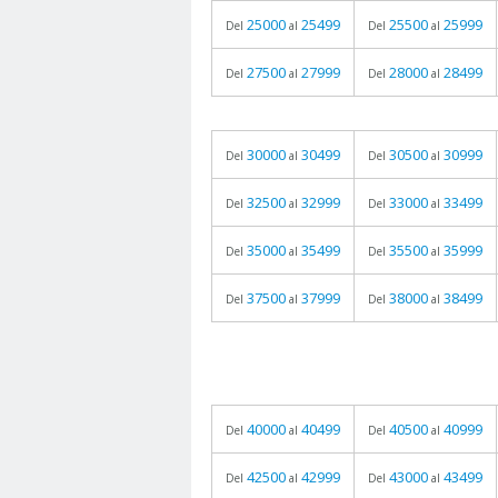
25000
25499
25500
25999
Del
al
Del
al
27500
27999
28000
28499
Del
al
Del
al
30000
30499
30500
30999
Del
al
Del
al
32500
32999
33000
33499
Del
al
Del
al
35000
35499
35500
35999
Del
al
Del
al
37500
37999
38000
38499
Del
al
Del
al
40000
40499
40500
40999
Del
al
Del
al
42500
42999
43000
43499
Del
al
Del
al