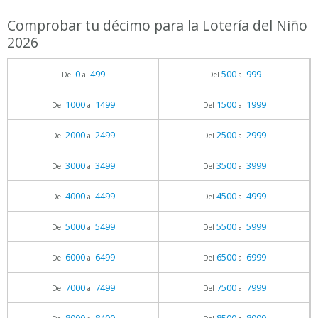
Comprobar tu décimo para la Lotería del Niño
2026
0
499
500
999
Del
al
Del
al
1000
1499
1500
1999
Del
al
Del
al
2000
2499
2500
2999
Del
al
Del
al
3000
3499
3500
3999
Del
al
Del
al
4000
4499
4500
4999
Del
al
Del
al
5000
5499
5500
5999
Del
al
Del
al
6000
6499
6500
6999
Del
al
Del
al
7000
7499
7500
7999
Del
al
Del
al