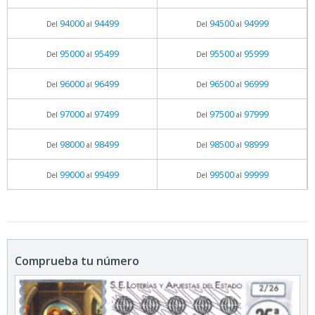
94000
94499
94500
94999
Del
al
Del
al
95000
95499
95500
95999
Del
al
Del
al
96000
96499
96500
96999
Del
al
Del
al
97000
97499
97500
97999
Del
al
Del
al
98000
98499
98500
98999
Del
al
Del
al
99000
99499
99500
99999
Del
al
Del
al
Comprueba tu número