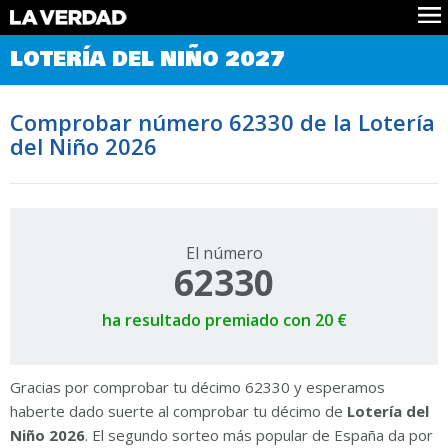
Comprobar Loteria del Niño
LOTERÍA DEL NIÑO 2027
Premios
Localizar números
Comprobar número 62330 de la Lotería
Noticias
del Niño 2026
Datos
Historia
Lotería de Navidad
El número
62330
ha resultado premiado con 20 €
Gracias por comprobar tu décimo 62330 y esperamos
haberte dado suerte al comprobar tu décimo de
Lotería del
Niño 2026
. El segundo sorteo más popular de España da por