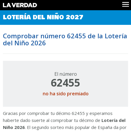
Comprobar Loteria del Niño
LOTERÍA DEL NIÑO 2027
Premios
Localizar números
Comprobar número 62455 de la Lotería
Noticias
del Niño 2026
Datos
Historia
Lotería de Navidad
El número
62455
no ha sido premiado
Gracias por comprobar tu décimo 62455 y esperamos
haberte dado suerte al comprobar tu décimo de
Lotería del
Niño 2026
. El segundo sorteo más popular de España da por