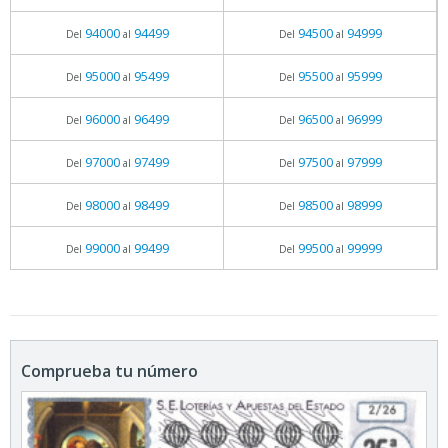
94000
94499
94500
94999
Del
al
Del
al
95000
95499
95500
95999
Del
al
Del
al
96000
96499
96500
96999
Del
al
Del
al
97000
97499
97500
97999
Del
al
Del
al
98000
98499
98500
98999
Del
al
Del
al
99000
99499
99500
99999
Del
al
Del
al
Comprueba tu número