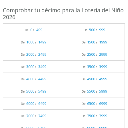
Comprobar tu décimo para la Lotería del Niño
2026
0
499
500
999
Del
al
Del
al
1000
1499
1500
1999
Del
al
Del
al
2000
2499
2500
2999
Del
al
Del
al
3000
3499
3500
3999
Del
al
Del
al
4000
4499
4500
4999
Del
al
Del
al
5000
5499
5500
5999
Del
al
Del
al
6000
6499
6500
6999
Del
al
Del
al
7000
7499
7500
7999
Del
al
Del
al