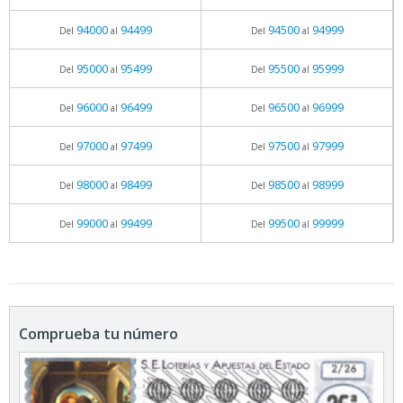
94000
94499
94500
94999
Del
al
Del
al
95000
95499
95500
95999
Del
al
Del
al
96000
96499
96500
96999
Del
al
Del
al
97000
97499
97500
97999
Del
al
Del
al
98000
98499
98500
98999
Del
al
Del
al
99000
99499
99500
99999
Del
al
Del
al
Comprueba tu número