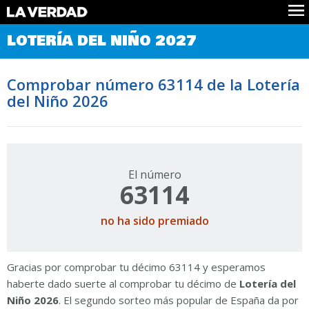
Comprobar Loteria del Niño
LOTERÍA DEL NIÑO 2027
Premios
Localizar números
Comprobar número 63114 de la Lotería
Noticias
del Niño 2026
Datos
Historia
Lotería de Navidad
El número
63114
no ha sido premiado
Gracias por comprobar tu décimo 63114 y esperamos
haberte dado suerte al comprobar tu décimo de
Lotería del
Niño 2026
. El segundo sorteo más popular de España da por