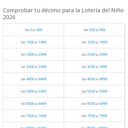
Comprobar tu décimo para la Lotería del Niño
2026
0
499
500
999
Del
al
Del
al
1000
1499
1500
1999
Del
al
Del
al
2000
2499
2500
2999
Del
al
Del
al
3000
3499
3500
3999
Del
al
Del
al
4000
4499
4500
4999
Del
al
Del
al
5000
5499
5500
5999
Del
al
Del
al
6000
6499
6500
6999
Del
al
Del
al
7000
7499
7500
7999
Del
al
Del
al