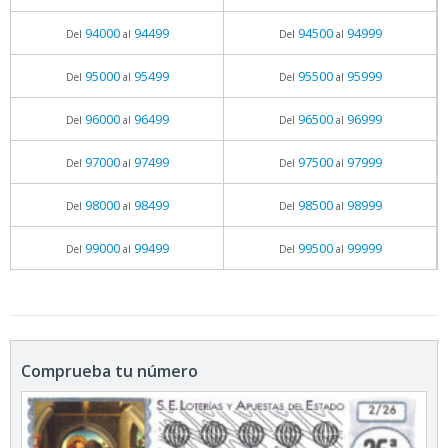
94000
94499
94500
94999
Del
al
Del
al
95000
95499
95500
95999
Del
al
Del
al
96000
96499
96500
96999
Del
al
Del
al
97000
97499
97500
97999
Del
al
Del
al
98000
98499
98500
98999
Del
al
Del
al
99000
99499
99500
99999
Del
al
Del
al
Comprueba tu número