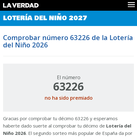
Comprobar Loteria del Niño
LOTERÍA DEL NIÑO 2027
Premios
Localizar números
Comprobar número 63226 de la Lotería
Noticias
del Niño 2026
Datos
Historia
Lotería de Navidad
El número
63226
no ha sido premiado
Gracias por comprobar tu décimo 63226 y esperamos
haberte dado suerte al comprobar tu décimo de
Lotería del
Niño 2026
. El segundo sorteo más popular de España da por