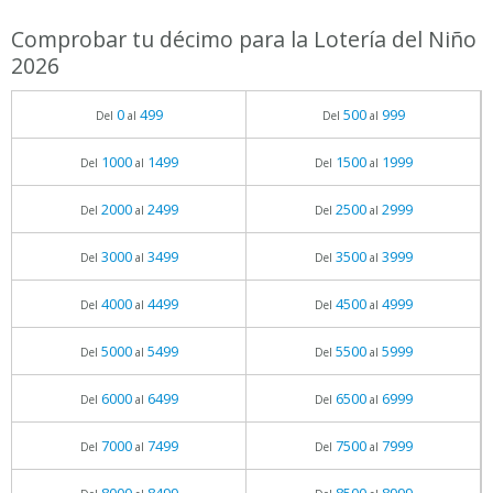
Comprobar tu décimo para la Lotería del Niño
2026
0
499
500
999
Del
al
Del
al
1000
1499
1500
1999
Del
al
Del
al
2000
2499
2500
2999
Del
al
Del
al
3000
3499
3500
3999
Del
al
Del
al
4000
4499
4500
4999
Del
al
Del
al
5000
5499
5500
5999
Del
al
Del
al
6000
6499
6500
6999
Del
al
Del
al
7000
7499
7500
7999
Del
al
Del
al