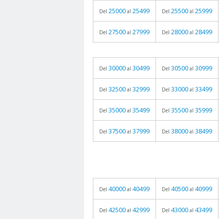
25000
25499
25500
25999
Del
al
Del
al
27500
27999
28000
28499
Del
al
Del
al
30000
30499
30500
30999
Del
al
Del
al
32500
32999
33000
33499
Del
al
Del
al
35000
35499
35500
35999
Del
al
Del
al
37500
37999
38000
38499
Del
al
Del
al
40000
40499
40500
40999
Del
al
Del
al
42500
42999
43000
43499
Del
al
Del
al