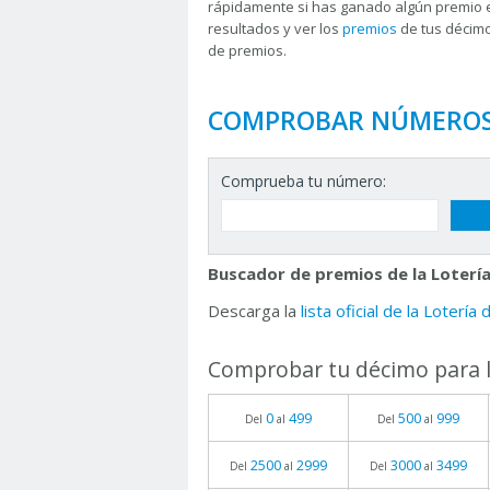
rápidamente si has ganado algún premio 
resultados y ver los
premios
de tus décimo
de premios.
COMPROBAR NÚMERO
Comprueba tu número:
Buscador de premios de la Lotería
Descarga la
lista oficial de la Lotería
Comprobar tu décimo para l
0
499
500
999
Del
al
Del
al
2500
2999
3000
3499
Del
al
Del
al