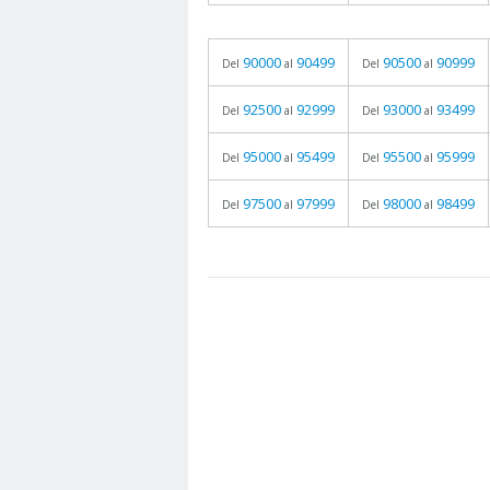
90000
90499
90500
90999
Del
al
Del
al
92500
92999
93000
93499
Del
al
Del
al
95000
95499
95500
95999
Del
al
Del
al
97500
97999
98000
98499
Del
al
Del
al