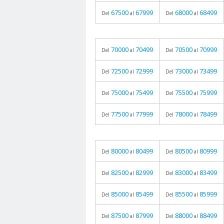
67500
67999
68000
68499
Del
al
Del
al
70000
70499
70500
70999
Del
al
Del
al
72500
72999
73000
73499
Del
al
Del
al
75000
75499
75500
75999
Del
al
Del
al
77500
77999
78000
78499
Del
al
Del
al
80000
80499
80500
80999
Del
al
Del
al
82500
82999
83000
83499
Del
al
Del
al
85000
85499
85500
85999
Del
al
Del
al
87500
87999
88000
88499
Del
al
Del
al