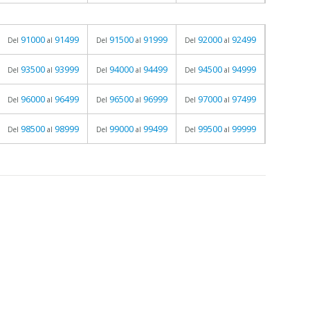
91000
91499
91500
91999
92000
92499
Del
al
Del
al
Del
al
93500
93999
94000
94499
94500
94999
Del
al
Del
al
Del
al
96000
96499
96500
96999
97000
97499
Del
al
Del
al
Del
al
98500
98999
99000
99499
99500
99999
Del
al
Del
al
Del
al