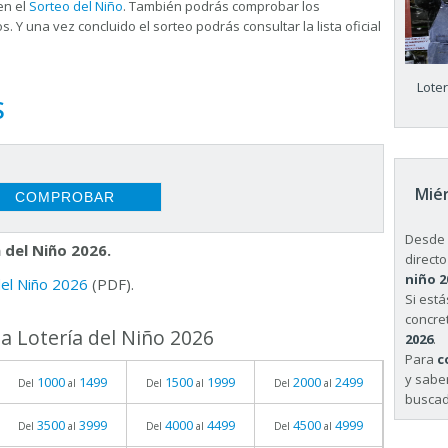
en el
Sorteo del Niño
. También podrás comprobar los
s. Y una vez concluido el sorteo podrás consultar la
lista oficial
Lote
S
Miér
Desde 
 del Niño 2026.
directo
niño 2
 del Niño 2026
(PDF).
Si est
concret
a Lotería del Niño 2026
2026
.
Para
c
y sabe
1000
1499
1500
1999
2000
2499
Del
al
Del
al
Del
al
buscad
3500
3999
4000
4499
4500
4999
Del
al
Del
al
Del
al