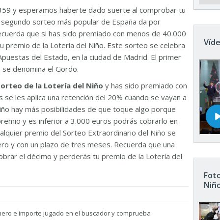
359 y esperamos haberte dado suerte al comprobar tu
El segundo sorteo más popular de España da por
Recuerda que si has sido premiado con menos de 40.000
Víde
u premio de la Lotería del Niño. Este sorteo se celebra
Apuestas del Estado, en la ciudad de Madrid. El primer
n se denomina el Gordo.
sorteo de la Lotería del Niño
y has sido premiado con
 se les aplica una retención del 20% cuando se vayan a
 Niño hay más posibilidades de que toque algo porque
remio y es inferior a 3.000 euros podrás cobrarlo en
ualquier premio del Sorteo Extraordinario del Niño se
nero y con un plazo de tres meses. Recuerda que una
brar el décimo y perderás tu premio de la Lotería del
Foto
Niñ
mero e importe jugado en el buscador y comprueba