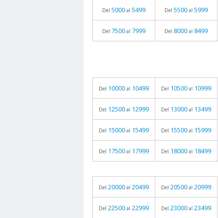
5000
5499
5500
5999
Del
al
Del
al
7500
7999
8000
8499
Del
al
Del
al
10000
10499
10500
10999
Del
al
Del
al
12500
12999
13000
13499
Del
al
Del
al
15000
15499
15500
15999
Del
al
Del
al
17500
17999
18000
18499
Del
al
Del
al
20000
20499
20500
20999
Del
al
Del
al
22500
22999
23000
23499
Del
al
Del
al