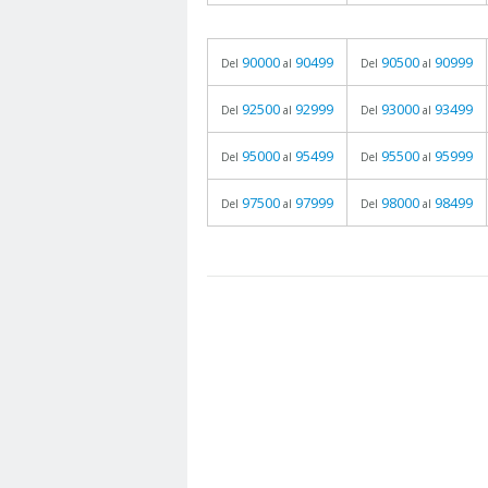
90000
90499
90500
90999
Del
al
Del
al
92500
92999
93000
93499
Del
al
Del
al
95000
95499
95500
95999
Del
al
Del
al
97500
97999
98000
98499
Del
al
Del
al