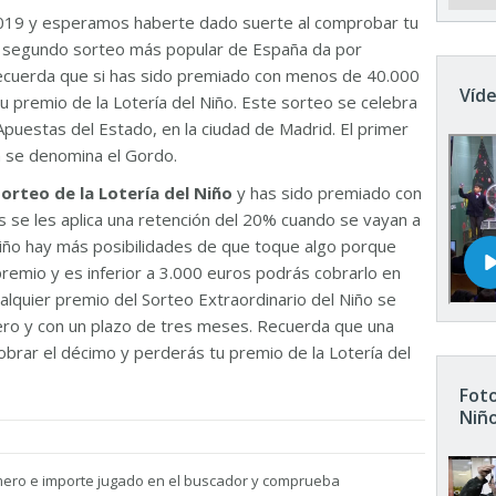
019 y esperamos haberte dado suerte al comprobar tu
El segundo sorteo más popular de España da por
Recuerda que si has sido premiado con menos de 40.000
Víde
u premio de la Lotería del Niño. Este sorteo se celebra
Apuestas del Estado, en la ciudad de Madrid. El primer
n se denomina el Gordo.
sorteo de la Lotería del Niño
y has sido premiado con
 se les aplica una retención del 20% cuando se vayan a
 Niño hay más posibilidades de que toque algo porque
remio y es inferior a 3.000 euros podrás cobrarlo en
ualquier premio del Sorteo Extraordinario del Niño se
nero y con un plazo de tres meses. Recuerda que una
brar el décimo y perderás tu premio de la Lotería del
Foto
Niñ
mero e importe jugado en el buscador y comprueba