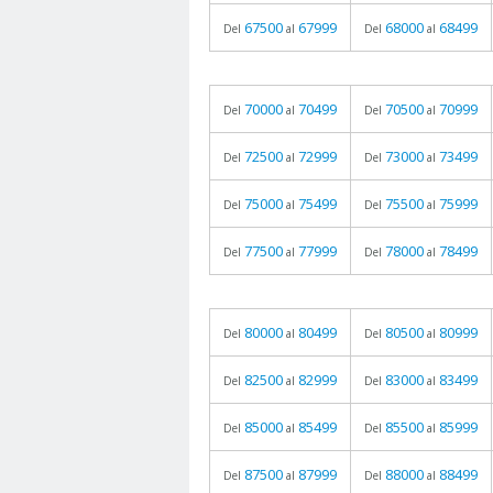
67500
67999
68000
68499
Del
al
Del
al
70000
70499
70500
70999
Del
al
Del
al
72500
72999
73000
73499
Del
al
Del
al
75000
75499
75500
75999
Del
al
Del
al
77500
77999
78000
78499
Del
al
Del
al
80000
80499
80500
80999
Del
al
Del
al
82500
82999
83000
83499
Del
al
Del
al
85000
85499
85500
85999
Del
al
Del
al
87500
87999
88000
88499
Del
al
Del
al