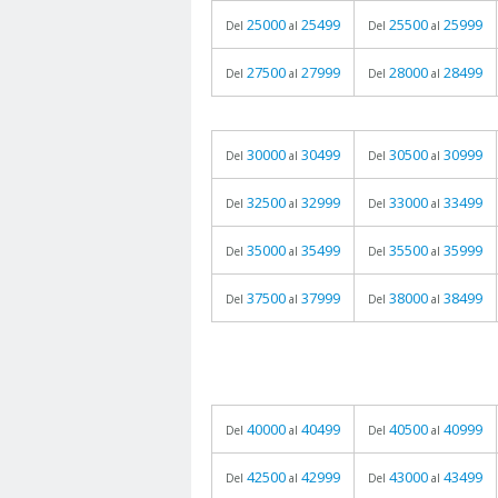
25000
25499
25500
25999
Del
al
Del
al
27500
27999
28000
28499
Del
al
Del
al
30000
30499
30500
30999
Del
al
Del
al
32500
32999
33000
33499
Del
al
Del
al
35000
35499
35500
35999
Del
al
Del
al
37500
37999
38000
38499
Del
al
Del
al
40000
40499
40500
40999
Del
al
Del
al
42500
42999
43000
43499
Del
al
Del
al