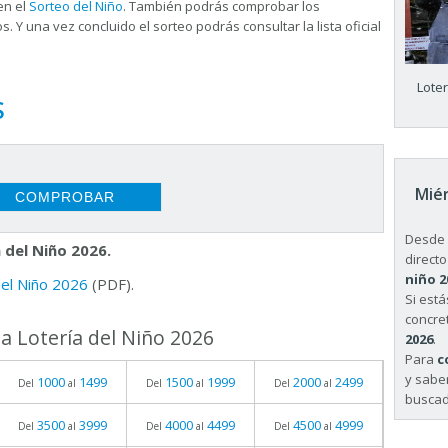
en el
Sorteo del Niño
. También podrás comprobar los
s. Y una vez concluido el sorteo podrás consultar la
lista oficial
Lote
S
Miér
Desde 
 del Niño 2026.
directo
niño 2
 del Niño 2026
(PDF).
Si est
concret
a Lotería del Niño 2026
2026
.
Para
c
y sabe
1000
1499
1500
1999
2000
2499
Del
al
Del
al
Del
al
buscad
3500
3999
4000
4499
4500
4999
Del
al
Del
al
Del
al