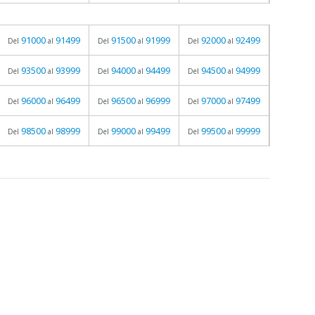
91000
91499
91500
91999
92000
92499
Del
al
Del
al
Del
al
93500
93999
94000
94499
94500
94999
Del
al
Del
al
Del
al
96000
96499
96500
96999
97000
97499
Del
al
Del
al
Del
al
98500
98999
99000
99499
99500
99999
Del
al
Del
al
Del
al