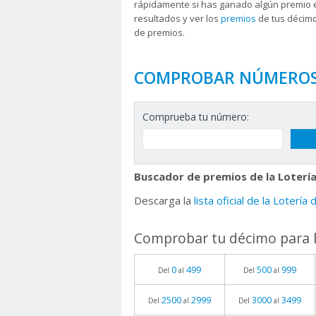
rápidamente si has ganado algún premio 
resultados y ver los
premios
de tus décimo
de premios.
COMPROBAR NÚMERO
Comprueba tu número:
Buscador de premios de la Lotería
Descarga la
lista oficial de la Lotería
Comprobar tu décimo para l
0
499
500
999
Del
al
Del
al
2500
2999
3000
3499
Del
al
Del
al