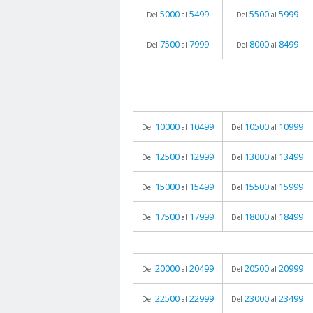
5000
5499
5500
5999
Del
al
Del
al
7500
7999
8000
8499
Del
al
Del
al
10000
10499
10500
10999
Del
al
Del
al
12500
12999
13000
13499
Del
al
Del
al
15000
15499
15500
15999
Del
al
Del
al
17500
17999
18000
18499
Del
al
Del
al
20000
20499
20500
20999
Del
al
Del
al
22500
22999
23000
23499
Del
al
Del
al