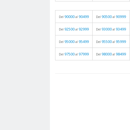
90000
90499
90500
90999
Del
al
Del
al
92500
92999
93000
93499
Del
al
Del
al
95000
95499
95500
95999
Del
al
Del
al
97500
97999
98000
98499
Del
al
Del
al