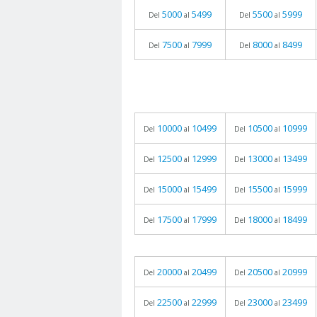
5000
5499
5500
5999
Del
al
Del
al
7500
7999
8000
8499
Del
al
Del
al
10000
10499
10500
10999
Del
al
Del
al
12500
12999
13000
13499
Del
al
Del
al
15000
15499
15500
15999
Del
al
Del
al
17500
17999
18000
18499
Del
al
Del
al
20000
20499
20500
20999
Del
al
Del
al
22500
22999
23000
23499
Del
al
Del
al