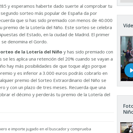
285 y esperamos haberte dado suerte al comprobar tu
El segundo sorteo más popular de España da por
Recuerda que si has sido premiado con menos de 40.000
Víde
u premio de la Lotería del Niño. Este sorteo se celebra
Apuestas del Estado, en la ciudad de Madrid. El primer
n se denomina el Gordo.
sorteo de la Lotería del Niño
y has sido premiado con
 se les aplica una retención del 20% cuando se vayan a
 Niño hay más posibilidades de que toque algo porque
remio y es inferior a 3.000 euros podrás cobrarlo en
ualquier premio del Sorteo Extraordinario del Niño se
nero y con un plazo de tres meses. Recuerda que una
brar el décimo y perderás tu premio de la Lotería del
Foto
Niñ
mero e importe jugado en el buscador y comprueba