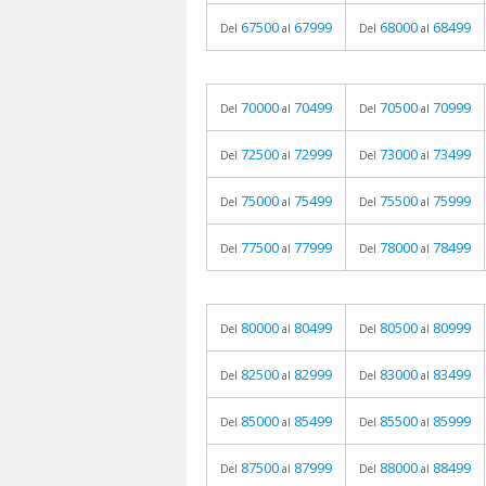
67500
67999
68000
68499
Del
al
Del
al
70000
70499
70500
70999
Del
al
Del
al
72500
72999
73000
73499
Del
al
Del
al
75000
75499
75500
75999
Del
al
Del
al
77500
77999
78000
78499
Del
al
Del
al
80000
80499
80500
80999
Del
al
Del
al
82500
82999
83000
83499
Del
al
Del
al
85000
85499
85500
85999
Del
al
Del
al
87500
87999
88000
88499
Del
al
Del
al