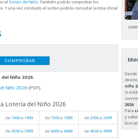
en el
Sorteo del Niño
. También podrás comprobar los
s. Y una vez concluido el sorteo podrás consultar la
lista oficial
Lote
S
Miér
Desde 
 del Niño 2026.
directo
niño 2
 del Niño 2026
(PDF).
Si est
concret
a Lotería del Niño 2026
2026
.
Para
c
y sabe
1000
1499
1500
1999
2000
2499
Del
al
Del
al
Del
al
buscad
3500
3999
4000
4499
4500
4999
Del
al
Del
al
Del
al