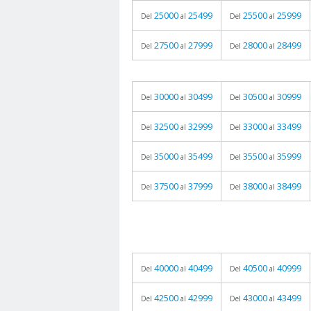
25000
25499
25500
25999
Del
al
Del
al
27500
27999
28000
28499
Del
al
Del
al
30000
30499
30500
30999
Del
al
Del
al
32500
32999
33000
33499
Del
al
Del
al
35000
35499
35500
35999
Del
al
Del
al
37500
37999
38000
38499
Del
al
Del
al
40000
40499
40500
40999
Del
al
Del
al
42500
42999
43000
43499
Del
al
Del
al