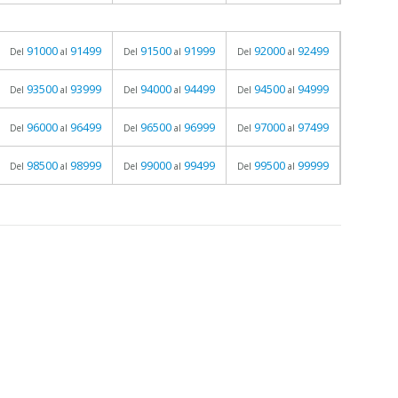
91000
91499
91500
91999
92000
92499
Del
al
Del
al
Del
al
93500
93999
94000
94499
94500
94999
Del
al
Del
al
Del
al
96000
96499
96500
96999
97000
97499
Del
al
Del
al
Del
al
98500
98999
99000
99499
99500
99999
Del
al
Del
al
Del
al