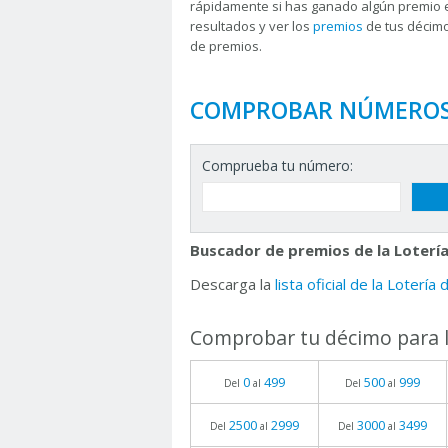
rápidamente si has ganado algún premio 
resultados y ver los
premios
de tus décimo
de premios.
COMPROBAR NÚMERO
Comprueba tu número:
Buscador de premios de la Lotería
Descarga la
lista oficial de la Lotería
Comprobar tu décimo para l
0
499
500
999
Del
al
Del
al
2500
2999
3000
3499
Del
al
Del
al