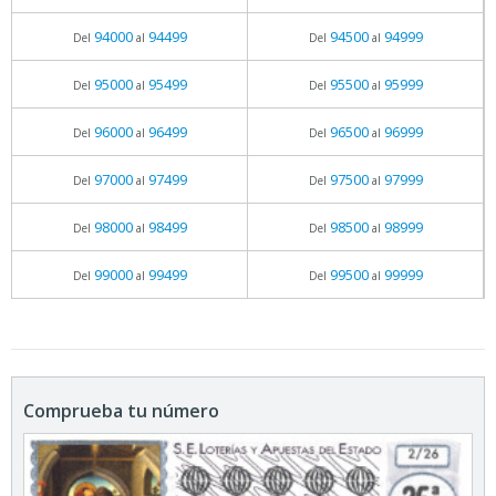
94000
94499
94500
94999
Del
al
Del
al
95000
95499
95500
95999
Del
al
Del
al
96000
96499
96500
96999
Del
al
Del
al
97000
97499
97500
97999
Del
al
Del
al
98000
98499
98500
98999
Del
al
Del
al
99000
99499
99500
99999
Del
al
Del
al
Comprueba tu número