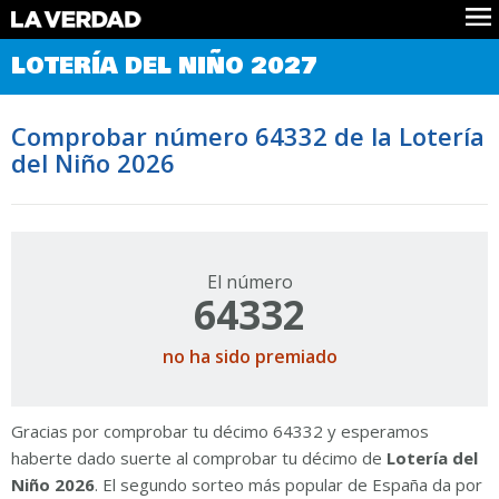
Comprobar Loteria del Niño
LOTERÍA DEL NIÑO 2027
Premios
Localizar números
Comprobar número 64332 de la Lotería
Noticias
del Niño 2026
Datos
Historia
Lotería de Navidad
El número
64332
no ha sido premiado
Gracias por comprobar tu décimo 64332 y esperamos
haberte dado suerte al comprobar tu décimo de
Lotería del
Niño 2026
. El segundo sorteo más popular de España da por