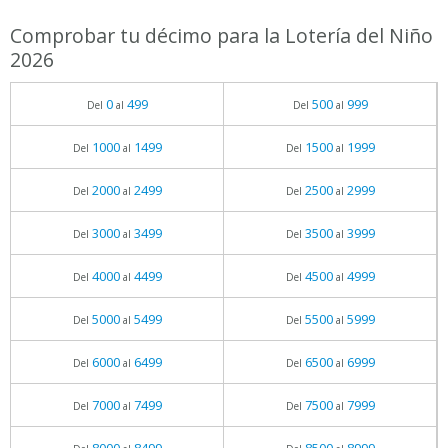
Comprobar tu décimo para la Lotería del Niño
2026
0
499
500
999
Del
al
Del
al
1000
1499
1500
1999
Del
al
Del
al
2000
2499
2500
2999
Del
al
Del
al
3000
3499
3500
3999
Del
al
Del
al
4000
4499
4500
4999
Del
al
Del
al
5000
5499
5500
5999
Del
al
Del
al
6000
6499
6500
6999
Del
al
Del
al
7000
7499
7500
7999
Del
al
Del
al