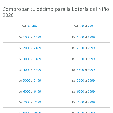
Comprobar tu décimo para la Lotería del Niño
2026
0
499
500
999
Del
al
Del
al
1000
1499
1500
1999
Del
al
Del
al
2000
2499
2500
2999
Del
al
Del
al
3000
3499
3500
3999
Del
al
Del
al
4000
4499
4500
4999
Del
al
Del
al
5000
5499
5500
5999
Del
al
Del
al
6000
6499
6500
6999
Del
al
Del
al
7000
7499
7500
7999
Del
al
Del
al