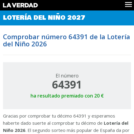
Comprobar Loteria del Niño
LOTERÍA DEL NIÑO 2027
Premios
Localizar números
Comprobar número 64391 de la Lotería
Noticias
del Niño 2026
Datos
Historia
Lotería de Navidad
El número
64391
ha resultado premiado con 20 €
Gracias por comprobar tu décimo 64391 y esperamos
haberte dado suerte al comprobar tu décimo de
Lotería del
Niño 2026
. El segundo sorteo más popular de España da por