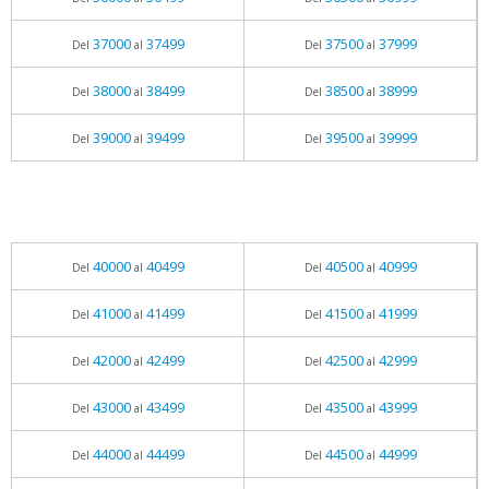
37000
37499
37500
37999
Del
al
Del
al
38000
38499
38500
38999
Del
al
Del
al
39000
39499
39500
39999
Del
al
Del
al
40000
40499
40500
40999
Del
al
Del
al
41000
41499
41500
41999
Del
al
Del
al
42000
42499
42500
42999
Del
al
Del
al
43000
43499
43500
43999
Del
al
Del
al
44000
44499
44500
44999
Del
al
Del
al