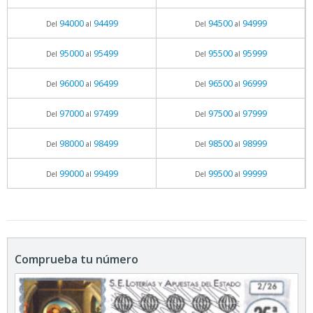
94000
94499
94500
94999
Del
al
Del
al
95000
95499
95500
95999
Del
al
Del
al
96000
96499
96500
96999
Del
al
Del
al
97000
97499
97500
97999
Del
al
Del
al
98000
98499
98500
98999
Del
al
Del
al
99000
99499
99500
99999
Del
al
Del
al
Comprueba tu número