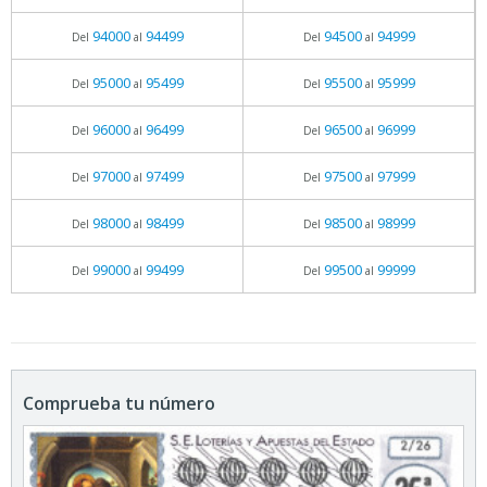
94000
94499
94500
94999
Del
al
Del
al
95000
95499
95500
95999
Del
al
Del
al
96000
96499
96500
96999
Del
al
Del
al
97000
97499
97500
97999
Del
al
Del
al
98000
98499
98500
98999
Del
al
Del
al
99000
99499
99500
99999
Del
al
Del
al
Comprueba tu número