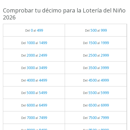
Comprobar tu décimo para la Lotería del Niño
2026
0
499
500
999
Del
al
Del
al
1000
1499
1500
1999
Del
al
Del
al
2000
2499
2500
2999
Del
al
Del
al
3000
3499
3500
3999
Del
al
Del
al
4000
4499
4500
4999
Del
al
Del
al
5000
5499
5500
5999
Del
al
Del
al
6000
6499
6500
6999
Del
al
Del
al
7000
7499
7500
7999
Del
al
Del
al