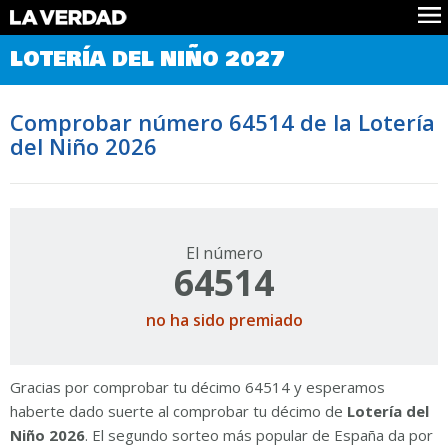
Comprobar Loteria del Niño
LOTERÍA DEL NIÑO 2027
Premios
Localizar números
Comprobar número 64514 de la Lotería
Noticias
del Niño 2026
Datos
Historia
Lotería de Navidad
El número
64514
no ha sido premiado
Gracias por comprobar tu décimo 64514 y esperamos
haberte dado suerte al comprobar tu décimo de
Lotería del
Niño 2026
. El segundo sorteo más popular de España da por