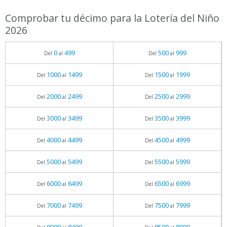
Comprobar tu décimo para la Lotería del Niño
2026
0
499
500
999
Del
al
Del
al
1000
1499
1500
1999
Del
al
Del
al
2000
2499
2500
2999
Del
al
Del
al
3000
3499
3500
3999
Del
al
Del
al
4000
4499
4500
4999
Del
al
Del
al
5000
5499
5500
5999
Del
al
Del
al
6000
6499
6500
6999
Del
al
Del
al
7000
7499
7500
7999
Del
al
Del
al