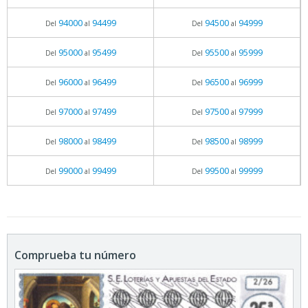
94000
94499
94500
94999
Del
al
Del
al
95000
95499
95500
95999
Del
al
Del
al
96000
96499
96500
96999
Del
al
Del
al
97000
97499
97500
97999
Del
al
Del
al
98000
98499
98500
98999
Del
al
Del
al
99000
99499
99500
99999
Del
al
Del
al
Comprueba tu número