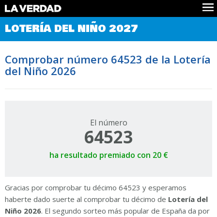
Comprobar Loteria del Niño
LOTERÍA DEL NIÑO 2027
Premios
Localizar números
Comprobar número 64523 de la Lotería
Noticias
del Niño 2026
Datos
Historia
Lotería de Navidad
El número
64523
ha resultado premiado con 20 €
Gracias por comprobar tu décimo 64523 y esperamos
haberte dado suerte al comprobar tu décimo de
Lotería del
Niño 2026
. El segundo sorteo más popular de España da por