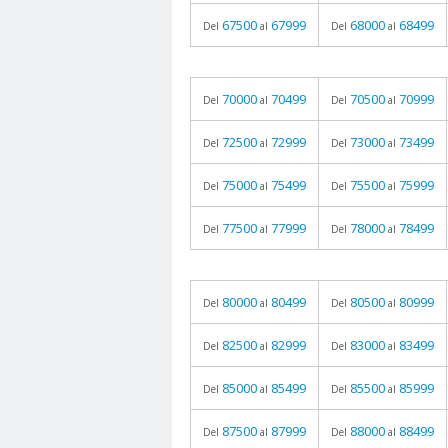
67500
67999
68000
68499
Del
al
Del
al
70000
70499
70500
70999
Del
al
Del
al
72500
72999
73000
73499
Del
al
Del
al
75000
75499
75500
75999
Del
al
Del
al
77500
77999
78000
78499
Del
al
Del
al
80000
80499
80500
80999
Del
al
Del
al
82500
82999
83000
83499
Del
al
Del
al
85000
85499
85500
85999
Del
al
Del
al
87500
87999
88000
88499
Del
al
Del
al