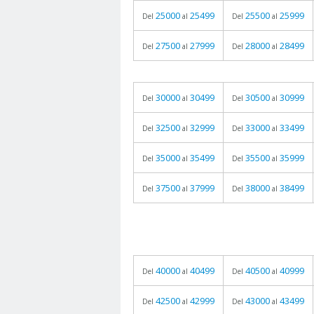
25000
25499
25500
25999
Del
al
Del
al
27500
27999
28000
28499
Del
al
Del
al
30000
30499
30500
30999
Del
al
Del
al
32500
32999
33000
33499
Del
al
Del
al
35000
35499
35500
35999
Del
al
Del
al
37500
37999
38000
38499
Del
al
Del
al
40000
40499
40500
40999
Del
al
Del
al
42500
42999
43000
43499
Del
al
Del
al