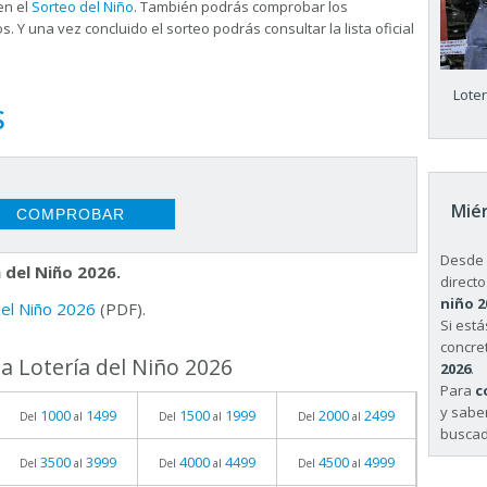
en el
Sorteo del Niño
. También podrás comprobar los
s. Y una vez concluido el sorteo podrás consultar la
lista oficial
Lote
S
Miér
Desde 
 del Niño 2026.
directo
niño 2
 del Niño 2026
(PDF).
Si est
concret
a Lotería del Niño 2026
2026
.
Para
c
y sabe
1000
1499
1500
1999
2000
2499
Del
al
Del
al
Del
al
buscad
3500
3999
4000
4499
4500
4999
Del
al
Del
al
Del
al