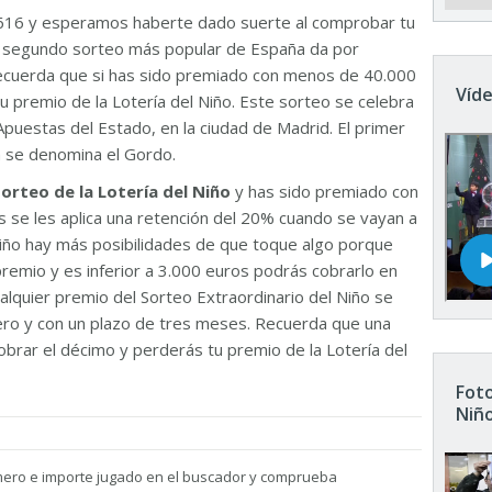
616 y esperamos haberte dado suerte al comprobar tu
El segundo sorteo más popular de España da por
Recuerda que si has sido premiado con menos de 40.000
Víde
u premio de la Lotería del Niño. Este sorteo se celebra
Apuestas del Estado, en la ciudad de Madrid. El primer
n se denomina el Gordo.
sorteo de la Lotería del Niño
y has sido premiado con
 se les aplica una retención del 20% cuando se vayan a
 Niño hay más posibilidades de que toque algo porque
remio y es inferior a 3.000 euros podrás cobrarlo en
ualquier premio del Sorteo Extraordinario del Niño se
nero y con un plazo de tres meses. Recuerda que una
brar el décimo y perderás tu premio de la Lotería del
Foto
Niñ
mero e importe jugado en el buscador y comprueba