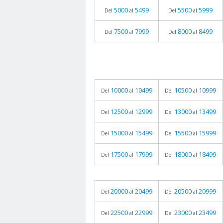
5000
5499
5500
5999
Del
al
Del
al
7500
7999
8000
8499
Del
al
Del
al
10000
10499
10500
10999
Del
al
Del
al
12500
12999
13000
13499
Del
al
Del
al
15000
15499
15500
15999
Del
al
Del
al
17500
17999
18000
18499
Del
al
Del
al
20000
20499
20500
20999
Del
al
Del
al
22500
22999
23000
23499
Del
al
Del
al