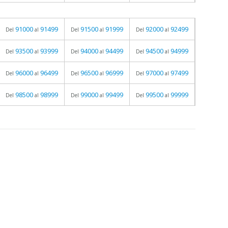
91000
91499
91500
91999
92000
92499
Del
al
Del
al
Del
al
93500
93999
94000
94499
94500
94999
Del
al
Del
al
Del
al
96000
96499
96500
96999
97000
97499
Del
al
Del
al
Del
al
98500
98999
99000
99499
99500
99999
Del
al
Del
al
Del
al