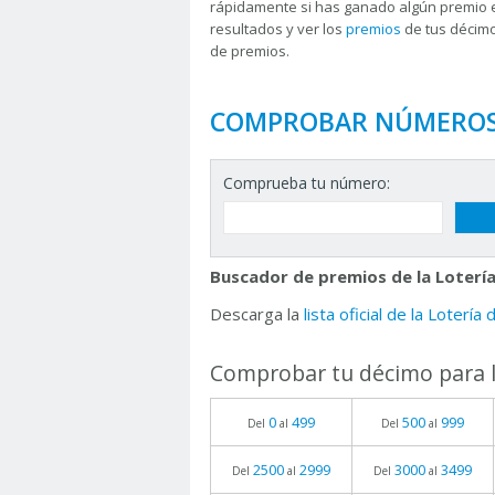
rápidamente si has ganado algún premio 
resultados y ver los
premios
de tus décimo
de premios.
COMPROBAR NÚMERO
Comprueba tu número:
Buscador de premios de la Lotería
Descarga la
lista oficial de la Lotería
Comprobar tu décimo para l
0
499
500
999
Del
al
Del
al
2500
2999
3000
3499
Del
al
Del
al