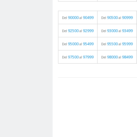
90000
90499
90500
90999
Del
al
Del
al
92500
92999
93000
93499
Del
al
Del
al
95000
95499
95500
95999
Del
al
Del
al
97500
97999
98000
98499
Del
al
Del
al