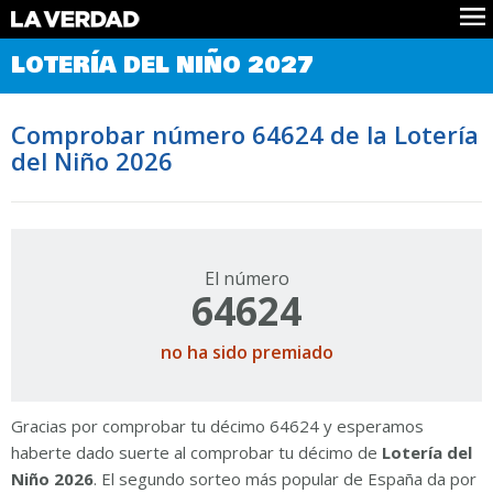
Comprobar Loteria del Niño
LOTERÍA DEL NIÑO 2027
Premios
Localizar números
Comprobar número 64624 de la Lotería
Noticias
del Niño 2026
Datos
Historia
Lotería de Navidad
El número
64624
no ha sido premiado
Gracias por comprobar tu décimo 64624 y esperamos
haberte dado suerte al comprobar tu décimo de
Lotería del
Niño 2026
. El segundo sorteo más popular de España da por