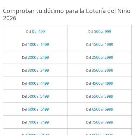
Comprobar tu décimo para la Lotería del Niño
2026
0
499
500
999
Del
al
Del
al
1000
1499
1500
1999
Del
al
Del
al
2000
2499
2500
2999
Del
al
Del
al
3000
3499
3500
3999
Del
al
Del
al
4000
4499
4500
4999
Del
al
Del
al
5000
5499
5500
5999
Del
al
Del
al
6000
6499
6500
6999
Del
al
Del
al
7000
7499
7500
7999
Del
al
Del
al