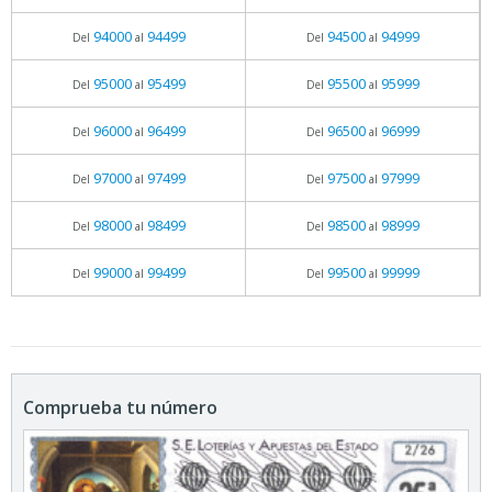
94000
94499
94500
94999
Del
al
Del
al
95000
95499
95500
95999
Del
al
Del
al
96000
96499
96500
96999
Del
al
Del
al
97000
97499
97500
97999
Del
al
Del
al
98000
98499
98500
98999
Del
al
Del
al
99000
99499
99500
99999
Del
al
Del
al
Comprueba tu número