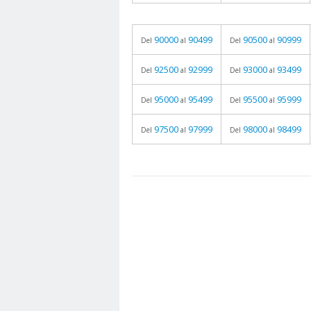
90000
90499
90500
90999
Del
al
Del
al
92500
92999
93000
93499
Del
al
Del
al
95000
95499
95500
95999
Del
al
Del
al
97500
97999
98000
98499
Del
al
Del
al