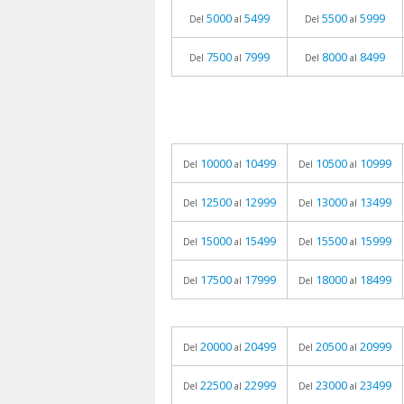
5000
5499
5500
5999
Del
al
Del
al
7500
7999
8000
8499
Del
al
Del
al
10000
10499
10500
10999
Del
al
Del
al
12500
12999
13000
13499
Del
al
Del
al
15000
15499
15500
15999
Del
al
Del
al
17500
17999
18000
18499
Del
al
Del
al
20000
20499
20500
20999
Del
al
Del
al
22500
22999
23000
23499
Del
al
Del
al