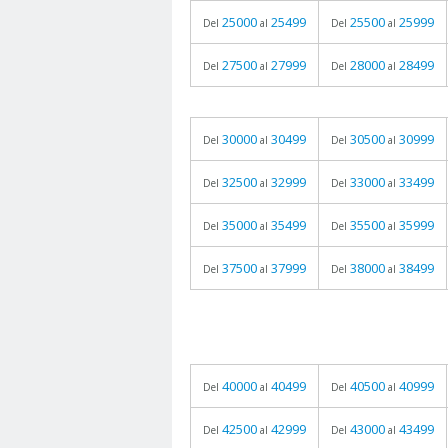
25000
25499
25500
25999
Del
al
Del
al
27500
27999
28000
28499
Del
al
Del
al
30000
30499
30500
30999
Del
al
Del
al
32500
32999
33000
33499
Del
al
Del
al
35000
35499
35500
35999
Del
al
Del
al
37500
37999
38000
38499
Del
al
Del
al
40000
40499
40500
40999
Del
al
Del
al
42500
42999
43000
43499
Del
al
Del
al