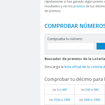
rápidamente si has ganado algún premio 
resultados y ver los
premios
de tus décimo
de premios.
COMPROBAR NÚMERO
Comprueba tu número:
Buscador de premios de la Lotería
Descarga la
lista oficial de la Lotería
Comprobar tu décimo para l
0
499
500
999
Del
al
Del
al
2500
2999
3000
3499
Del
al
Del
al