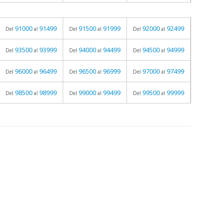
91000
91499
91500
91999
92000
92499
Del
al
Del
al
Del
al
93500
93999
94000
94499
94500
94999
Del
al
Del
al
Del
al
96000
96499
96500
96999
97000
97499
Del
al
Del
al
Del
al
98500
98999
99000
99499
99500
99999
Del
al
Del
al
Del
al