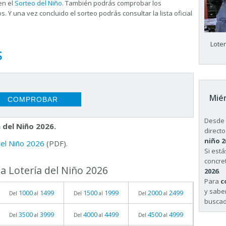
en el
Sorteo del Niño
. También podrás comprobar los
s. Y una vez concluido el sorteo podrás consultar la
lista oficial
Lote
S
Miér
Desde 
 del Niño 2026.
directo
niño 2
 del Niño 2026
(PDF).
Si est
concret
a Lotería del Niño 2026
2026
.
Para
c
y sabe
1000
1499
1500
1999
2000
2499
Del
al
Del
al
Del
al
buscad
3500
3999
4000
4499
4500
4999
Del
al
Del
al
Del
al