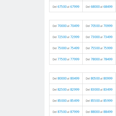
67500
67999
68000
68499
Del
al
Del
al
70000
70499
70500
70999
Del
al
Del
al
72500
72999
73000
73499
Del
al
Del
al
75000
75499
75500
75999
Del
al
Del
al
77500
77999
78000
78499
Del
al
Del
al
80000
80499
80500
80999
Del
al
Del
al
82500
82999
83000
83499
Del
al
Del
al
85000
85499
85500
85999
Del
al
Del
al
87500
87999
88000
88499
Del
al
Del
al