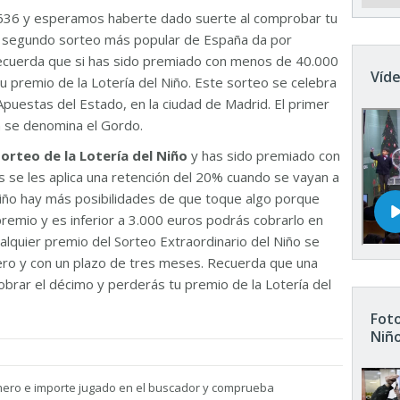
636 y esperamos haberte dado suerte al comprobar tu
El segundo sorteo más popular de España da por
Recuerda que si has sido premiado con menos de 40.000
Víde
u premio de la Lotería del Niño. Este sorteo se celebra
Apuestas del Estado, en la ciudad de Madrid. El primer
n se denomina el Gordo.
sorteo de la Lotería del Niño
y has sido premiado con
 se les aplica una retención del 20% cuando se vayan a
 Niño hay más posibilidades de que toque algo porque
remio y es inferior a 3.000 euros podrás cobrarlo en
ualquier premio del Sorteo Extraordinario del Niño se
nero y con un plazo de tres meses. Recuerda que una
brar el décimo y perderás tu premio de la Lotería del
Foto
Niñ
mero e importe jugado en el buscador y comprueba