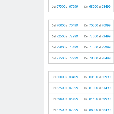
67500
67999
68000
68499
Del
al
Del
al
70000
70499
70500
70999
Del
al
Del
al
72500
72999
73000
73499
Del
al
Del
al
75000
75499
75500
75999
Del
al
Del
al
77500
77999
78000
78499
Del
al
Del
al
80000
80499
80500
80999
Del
al
Del
al
82500
82999
83000
83499
Del
al
Del
al
85000
85499
85500
85999
Del
al
Del
al
87500
87999
88000
88499
Del
al
Del
al