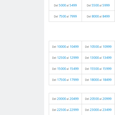
5000
5499
5500
5999
Del
al
Del
al
7500
7999
8000
8499
Del
al
Del
al
10000
10499
10500
10999
Del
al
Del
al
12500
12999
13000
13499
Del
al
Del
al
15000
15499
15500
15999
Del
al
Del
al
17500
17999
18000
18499
Del
al
Del
al
20000
20499
20500
20999
Del
al
Del
al
22500
22999
23000
23499
Del
al
Del
al