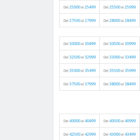
25000
25499
25500
25999
Del
al
Del
al
27500
27999
28000
28499
Del
al
Del
al
30000
30499
30500
30999
Del
al
Del
al
32500
32999
33000
33499
Del
al
Del
al
35000
35499
35500
35999
Del
al
Del
al
37500
37999
38000
38499
Del
al
Del
al
40000
40499
40500
40999
Del
al
Del
al
42500
42999
43000
43499
Del
al
Del
al