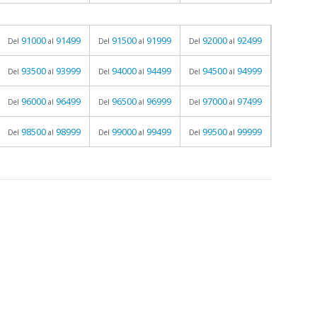
91000
91499
91500
91999
92000
92499
Del
al
Del
al
Del
al
93500
93999
94000
94499
94500
94999
Del
al
Del
al
Del
al
96000
96499
96500
96999
97000
97499
Del
al
Del
al
Del
al
98500
98999
99000
99499
99500
99999
Del
al
Del
al
Del
al