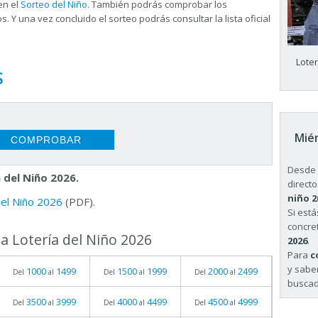
en el
Sorteo del Niño
. También podrás comprobar los
s. Y una vez concluido el sorteo podrás consultar la
lista oficial
Lote
S
Miér
Desde 
 del Niño 2026.
directo
niño 2
 del Niño 2026
(PDF).
Si est
concret
a Lotería del Niño 2026
2026
.
Para
c
y sabe
1000
1499
1500
1999
2000
2499
Del
al
Del
al
Del
al
buscad
3500
3999
4000
4499
4500
4999
Del
al
Del
al
Del
al