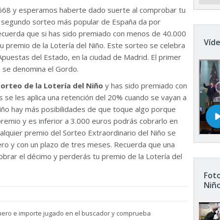
668 y esperamos haberte dado suerte al comprobar tu
El segundo sorteo más popular de España da por
Recuerda que si has sido premiado con menos de 40.000
Víde
u premio de la Lotería del Niño. Este sorteo se celebra
Apuestas del Estado, en la ciudad de Madrid. El primer
n se denomina el Gordo.
sorteo de la Lotería del Niño
y has sido premiado con
 se les aplica una retención del 20% cuando se vayan a
 Niño hay más posibilidades de que toque algo porque
remio y es inferior a 3.000 euros podrás cobrarlo en
ualquier premio del Sorteo Extraordinario del Niño se
nero y con un plazo de tres meses. Recuerda que una
brar el décimo y perderás tu premio de la Lotería del
Foto
Niñ
mero e importe jugado en el buscador y comprueba