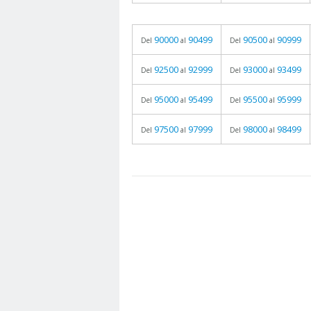
90000
90499
90500
90999
Del
al
Del
al
92500
92999
93000
93499
Del
al
Del
al
95000
95499
95500
95999
Del
al
Del
al
97500
97999
98000
98499
Del
al
Del
al