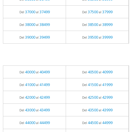
37000
37499
37500
37999
Del
al
Del
al
38000
38499
38500
38999
Del
al
Del
al
39000
39499
39500
39999
Del
al
Del
al
40000
40499
40500
40999
Del
al
Del
al
41000
41499
41500
41999
Del
al
Del
al
42000
42499
42500
42999
Del
al
Del
al
43000
43499
43500
43999
Del
al
Del
al
44000
44499
44500
44999
Del
al
Del
al