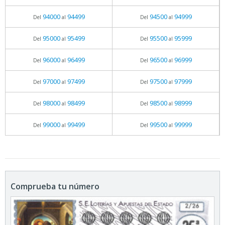
94000
94499
94500
94999
Del
al
Del
al
95000
95499
95500
95999
Del
al
Del
al
96000
96499
96500
96999
Del
al
Del
al
97000
97499
97500
97999
Del
al
Del
al
98000
98499
98500
98999
Del
al
Del
al
99000
99499
99500
99999
Del
al
Del
al
Comprueba tu número