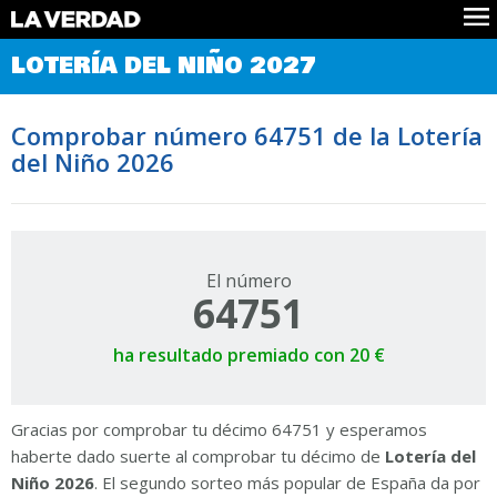
Comprobar Loteria del Niño
LOTERÍA DEL NIÑO 2027
Premios
Localizar números
Comprobar número 64751 de la Lotería
Noticias
del Niño 2026
Datos
Historia
Lotería de Navidad
El número
64751
ha resultado premiado con 20 €
Gracias por comprobar tu décimo 64751 y esperamos
haberte dado suerte al comprobar tu décimo de
Lotería del
Niño 2026
. El segundo sorteo más popular de España da por