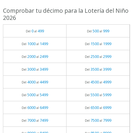
Comprobar tu décimo para la Lotería del Niño
2026
0
499
500
999
Del
al
Del
al
1000
1499
1500
1999
Del
al
Del
al
2000
2499
2500
2999
Del
al
Del
al
3000
3499
3500
3999
Del
al
Del
al
4000
4499
4500
4999
Del
al
Del
al
5000
5499
5500
5999
Del
al
Del
al
6000
6499
6500
6999
Del
al
Del
al
7000
7499
7500
7999
Del
al
Del
al